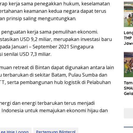
harap kerja sama penegakkan hukum, keselamatan
ertahanan keamanan kedua negara dapat terus
an prinsip saling menguntungkan.
m penguatan kerja sama pemulihan ekonomi.
Lan
TMP 
tasikan USD 9,2 miliar, merupakan investasi baru
Jaw
pada Januari – September 2021 Singapura
Men
 senilai USD 7,3 miliar.
Inte
muan retreat di Bintan dapat digunakan antara lain
ru terbarukan di sekitar Batam, Pulau Sumba dan
T, serta pembangunan hub logistik di Pelabuhan
Tam
SMA
Gel
Yaks
energi dan energi terbarukan terus menjadi
202
h Indonesia untuk memajukan ekonomi hijau dan
Lee Hsie Loong
Pertemuan Bilateral