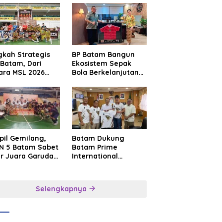
gkah Strategis
BP Batam Bangun
Batam, Dari
Ekosistem Sepak
ara MSL 2026
Bola Berkelanjutan
uju Panggung
Lewat Batam
rnasional
Premier FC
pil Gemilang,
Batam Dukung
N 5 Batam Sabet
Batam Prime
ar Juara Garuda
International
a Cup I Kepri
Grassroot Football
6
Festival 2026,
Perkuat Sport
Selengkapnya
Tourism dan
Persahabatan
Indonesia–
Singapura–Brunei–