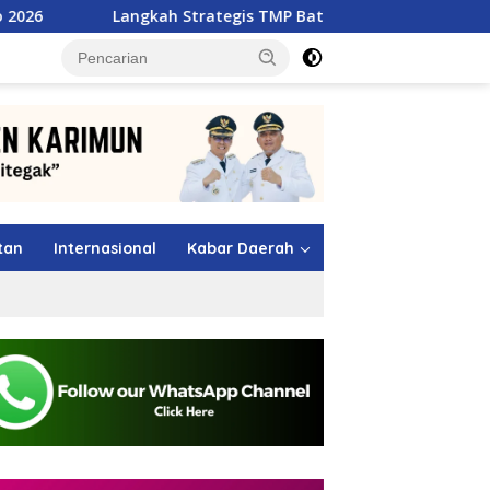
kah Strategis TMP Batam, Dari Jawara MSL 2026 Menuju Panggu
tutup
tan
Internasional
Kabar Daerah