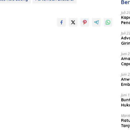
Ber
Juli 
Kapo
Pen
Peng
Juli 
Advo
Gir
Coc
Juni 
Ama
Cap
Juni 
Anw
Emb
Per
Juni 
Bunt
Huk
Bat
Maret
Rat
Tanj