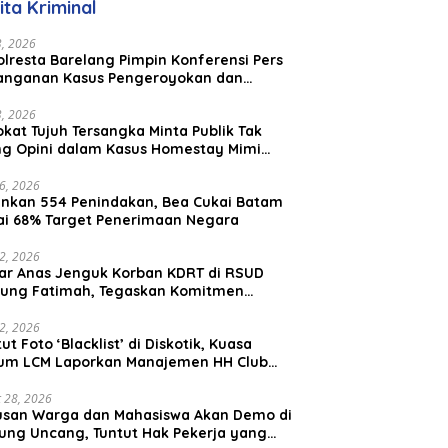
ita Kriminal
Malaysia
23, 2026
lresta Barelang Pimpin Konferensi Pers
anganan Kasus Pengeroyokan dan
aniayaan yang Viral di Media Sosial
23, 2026
kat Tujuh Tersangka Minta Publik Tak
ing Opini dalam Kasus Homestay Mimi
o
26, 2026
nkan 554 Penindakan, Bea Cukai Batam
ai 68% Target Penerimaan Negara
22, 2026
ar Anas Jenguk Korban KDRT di RSUD
ung Fatimah, Tegaskan Komitmen
lindungan Anak dan Korban Kekerasan
12, 2026
ut Foto ‘Blacklist’ di Diskotik, Kuasa
um LCM Laporkan Manajemen HH Club
am Ke Polresta Barelang
 28, 2026
usan Warga dan Mahasiswa Akan Demo di
ung Uncang, Tuntut Hak Pekerja yang