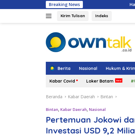
Langsung
Breaking News
Hadir di Grand Batam 
ke
konten
Kirim Tulisan
Indeks
tutup
Berita
Nasional
Hukum & Krim
Kabar Covid
Loker Batam
#
Beranda
Kabar Daerah
Bintan
Bintan
,
Kabar Daerah
,
Nasional
Pertemuan Jokowi da
Investasi USD 9,2 Mili