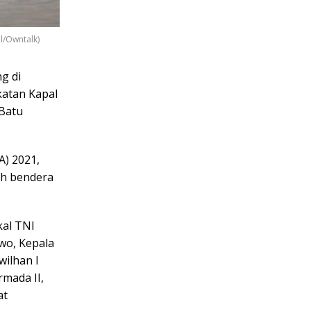
l/Owntalk)
g di
katan Kapal
 Batu
A) 2021,
ah bendera
kal TNI
owo, Kepala
ilhan I
mada II,
at