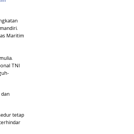
Angkatan
mandiri.
gas Maritim
mulia.
ional TNI
guh-
 dan
sedur tetap
terhindar