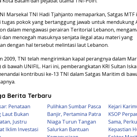
 Kota Batam dan pejabat utama TNI-Polri.
NI Marsekal TNI Hadi Tjahjanto memaparkan, Satgas MTF i
 tugas pokok yang bertanggung jawab untuk mendukung 
on dalam mengawasi perairan Teritorial Lebanon, menga
ai dan mencegah masuknya senjata ilegal atau materi yang
n dengan hal tersebut melintasi laut Lebanon.
un 2009, TNI telah mengirimkan kapal perangnya dalam Mar
) di bawah UNIFIL. Hari ini, pemberangkatan KRI Sultan Is
menandai kontribusi ke-13 TNI dalam Satgas Maritim di ba
apnya.
a Berita Terbaru
ar: Penataan
Pulihkan Sumbar Pasca
Kejari Kari
 Laut Bukan
Banjir, Pertamina Patra
KSOP Perpan
tan, Justru
Niaga Turun Tangan
Sama, Perku
t Iklim Investasi
Salurkan Bantuan
Kepastian H
m
Kemanusiaan
Sektor Mari