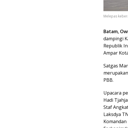
Melepas kebera
Batam, Own
dampingi Ka
Republik I
Ampar Kota 
Satgas Mar
merupakan 
PBB.
Upacara pe
Hadi Tjahja
Staf Angka
Laksdya TN
Komandan P