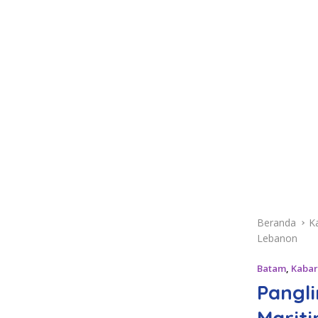
Beranda
K
Lebanon
Batam
,
Kabar
Pangl
Marit