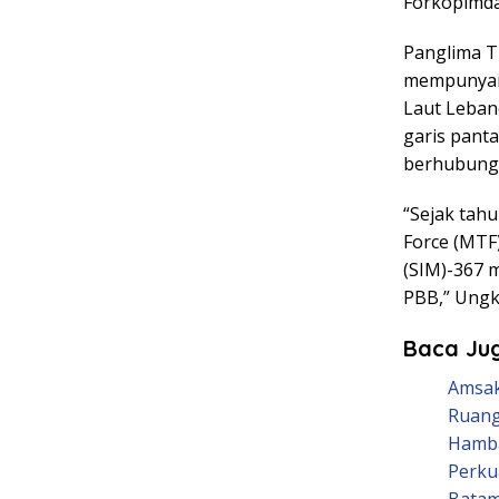
Forkopimda
Panglima T
mempunyai
Laut Leban
garis pant
berhubunga
“Sejak tah
Force (MTF
(SIM)-367 
PBB,” Ungk
Baca Jug
Amsak
Ruang
Hamba
Perkua
Bata