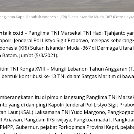
ngkatan Kapal Republik Indonesia (KRI) Sultan Iskandar Muda -367 (Foto: Hayka
talk.co.id
– Panglima TNI Marsekal TNI Hadi Tjahjanto yan
polri Jenderal Pol Listyo Sigit Prabowo, melepas keberang
ndonesia (KRI) Sultan Iskandar Muda -367 di Dermaga Utara
Batam, Jum’at (5/3/2021).
itim TNI Konga XVIII – Mungil Lebanon Tahun Anggaran (T
bentuk kontribusi ke-13 TNI dalam Satgas Maritim di baw
mberangkatan itu di pimpin langsung Panglima TNI Marse
nto yang di dampingi Kapolri Jenderal Pol Listyo Sigit Prab
tan Laut (KSAL) Laksamana TNI Yudo Margono, Pangkogabw
I Ariawan, Pangdam II/Sriwijaya, Pangkoarmada I, Pangkoar
MPP, Gubernur, pejabat Forkopimda Provinsi Kepri, pejab