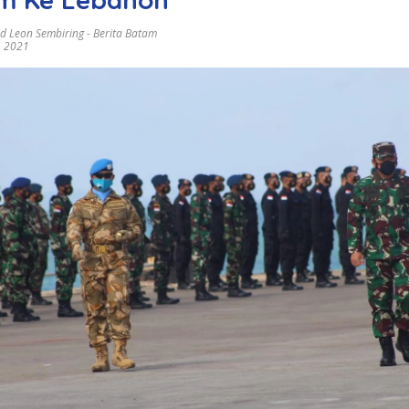
 Leon Sembiring
-
Berita Batam
, 2021