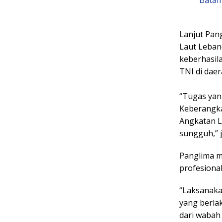
Lanjut Pan
Laut Leban
keberhasil
TNI di dae
“Tugas yan
Keberangka
Angkatan L
sungguh,” j
Panglima m
profesiona
“Laksanakan
yang berlak
dari wabah