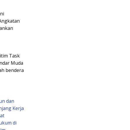
ni
Angkatan
mankan
itim Task
kandar Muda
wah bendera
mun dan
jang Kerja
at
ukum di
tim