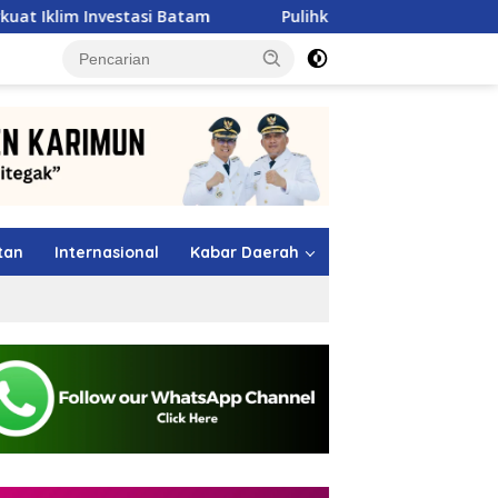
atam
Pulihkan Sumbar Pasca Banjir, Pertamina Patra 
tutup
tan
Internasional
Kabar Daerah