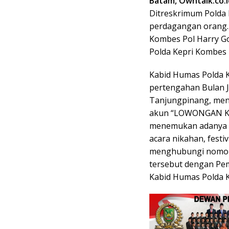
Batam, Owntalk.co.i
Ditreskrimum Polda 
perdagangan orang. 
Kombes Pol Harry Gol
Polda Kepri Kombes P
Kabid Humas Polda 
pertengahan Bulan Ju
Tanjungpinang, menc
akun “LOWONGAN KER
menemukan adanya l
acara nikahan, festi
menghubungi nomor 
tersebut dengan Pem
Kabid Humas Polda Ke