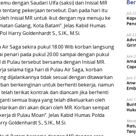
Ber
temu dengan Saudari Ulfa (saksi) dan Inisial MR
Mal
tentang pekerjaan tersebut. Dan pada hari itu
Juli 
oleh Inisial MR untuk ikut dengan nya menuju ke
Kapo
Pen
amatan Galang, Kota Batam”. Jelas Kabid Humas
Peng
l Harry Goldenhardt S., S.IK., M.Si.
Juli 
Advo
Gir
au Air Saga sekira pukul 18.00 Wib korban langsung
Coc
ai penari pada pukul 20.00 sampai dengan pukul
Juni 
Ama
l di Pulau tersebut bersama dengan Inisial MR.
Cap
ja selama tiga hari di Pulau Air Saga, korban
ng dijalankannya tidak sesuai dengan ditawarkan
Juni 
Anw
ban berkeinginan untuk berhenti bekerja, namun
Emb
telah terikat kontrak dan diancam jika berhenti
Per
anti semua biaya yang telah dikeluarkan oleh
Juni 
Bunt
melarikan diri akan dicari oleh MR. Korban sempat
Huk
kerja di Pulau Moan”. Jelas Kabid Humas Polda
Bat
Maret
y Goldenhardt S., S.IK., M.Si.
Rat
Tanj