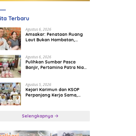
ita Terbaru
Agustus 6, 2026
Amsakar: Penataan Ruang
Laut Bukan Hambatan,
Justru Perkuat Iklim Investasi
Batam
Agustus 6, 2026
Pulihkan Sumbar Pasca
Banjir, Pertamina Patra Niaga
Turun Tangan Salurkan
Bantuan Kemanusiaan
Agustus 5, 2026
Kejari Karimun dan KSOP
Perpanjang Kerja Sama,
Perkuat Kepastian Hukum di
Sektor Maritim
Selengkapnya