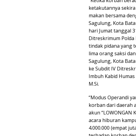
“Ketika korban ber
ketakutannya sekira 
makan bersama deng
Sagulung, Kota Bata
hari Jumat tanggal 31
Ditreskrimum Polda 
tindak pidana yang 
lima orang saksi da
Sagulung, Kota Bata
ke Subdit IV Ditresk
Imbuh Kabid Humas Po
M.Si.
“Modus Operandi yan
korban dari daerah a
akun “LOWONGAN KER
acara hiburan kampu
4.000.000 (empat jut
terhadap korban den