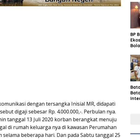
BP 
Eko
Bola
Lew
Pre
Bat
Bat
Inte
komunikasi dengan tersangka Inisial MR, didapati
Gras
Fest
ebut digaji sebesar Rp. 4.000.000,-. Perbulan nya.
Perk
nin tanggal 13 Juli 2020 korban berangkat menuju
Tou
Per
gal di rumah keluarga nya di kawasan Perumahan
Ind
 selama beberapa hari. Dan pada Sabtu tanggal 25
Sin