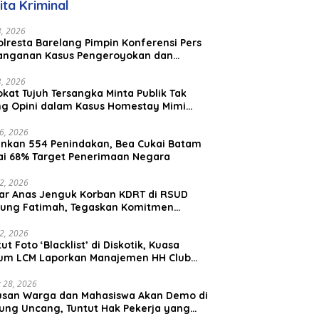
ita Kriminal
aysia
23, 2026
lresta Barelang Pimpin Konferensi Pers
anganan Kasus Pengeroyokan dan
aniayaan yang Viral di Media Sosial
23, 2026
kat Tujuh Tersangka Minta Publik Tak
ing Opini dalam Kasus Homestay Mimi
o
26, 2026
nkan 554 Penindakan, Bea Cukai Batam
ai 68% Target Penerimaan Negara
22, 2026
ar Anas Jenguk Korban KDRT di RSUD
ung Fatimah, Tegaskan Komitmen
lindungan Anak dan Korban Kekerasan
12, 2026
ut Foto ‘Blacklist’ di Diskotik, Kuasa
um LCM Laporkan Manajemen HH Club
am Ke Polresta Barelang
 28, 2026
usan Warga dan Mahasiswa Akan Demo di
ung Uncang, Tuntut Hak Pekerja yang