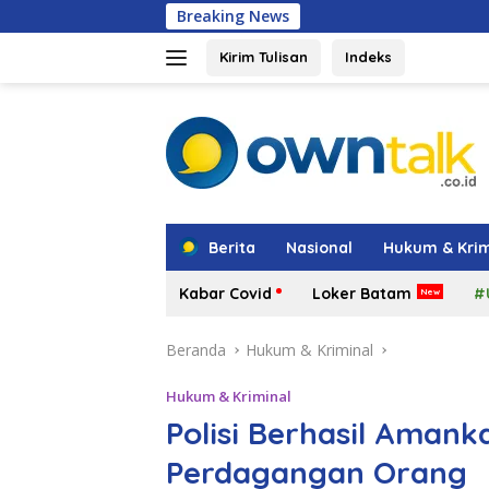
Langsung
Breaking News
Amsakar: Penataan 
ke
konten
Kirim Tulisan
Indeks
tutup
Berita
Nasional
Hukum & Krim
Kabar Covid
Loker Batam
#
Beranda
Hukum & Kriminal
Hukum & Kriminal
Polisi Berhasil Aman
Perdagangan Orang