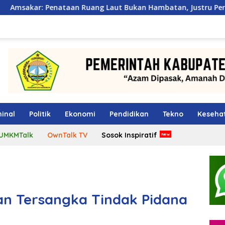
Ruang Laut Bukan Hambatan, Justru Perkuat Iklim Investasi B
inal
Politik
Ekonomi
Pendidikan
Tekno
Keseha
UMKMTalk
OwnTalk TV
Sosok Inspiratif
kan Tersangka Tindak Pidana