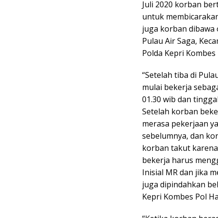
Juli 2020 korban ber
untuk membicarakan 
juga korban dibawa 
Pulau Air Saga, Kec
Polda Kepri Kombes Po
“Setelah tiba di Pul
mulai bekerja sebag
01.30 wib dan tingga
Setelah korban beker
merasa pekerjaan ya
sebelumnya, dan kor
korban takut karena 
bekerja harus mengg
Inisial MR dan jika 
juga dipindahkan be
Kepri Kombes Pol Harr