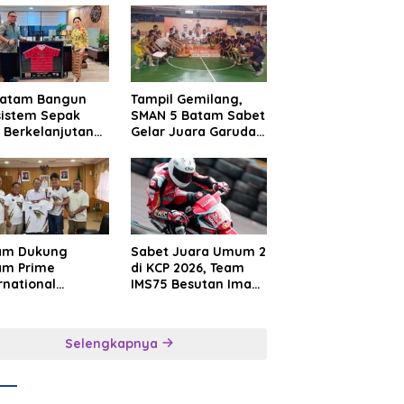
Batam Bangun
Tampil Gemilang,
sistem Sepak
SMAN 5 Batam Sabet
 Berkelanjutan
Gelar Juara Garuda
at Batam
Yaksa Cup I Kepri
mier FC
2026
am Dukung
Sabet Juara Umum 2
am Prime
di KCP 2026, Team
rnational
IMS75 Besutan Iman
sroot Football
Sutiawan Borong
ival 2026,
Podium
uat Sport
Selengkapnya
rism dan
sahabatan
onesia–
gapura–Brunei–