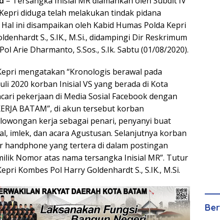
d
– Tersangka Inisial MR diamankan oleh Subdit IV
Kepri diduga telah melakukan tindak pidana
Hal ini disampaikan oleh Kabid Humas Polda Kepri
denhardt S., S.IK., M.Si., didampingi Dir Reskrimum
ol Arie Dharmanto, S.Sos., S.Ik. Sabtu (01/08/2020).
Kepri mengatakan “Kronologis berawal pada
li 2020 korban Inisial VS yang berada di Kota
ari pekerjaan di Media Sosial Facebook dengan
JA BATAM”, di akun tersebut korban
owongan kerja sebagai penari, penyanyi buat
val, imlek, dan acara Agustusan. Selanjutnya korban
handphone yang tertera di dalam postingan
ilik Nomor atas nama tersangka Inisial MR”. Tutur
pri Kombes Pol Harry Goldenhardt S., S.IK., M.Si.
Ber