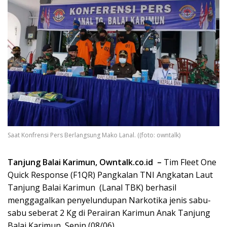
Saat Konfrensi Pers Berlangsung Mako Lanal. ((foto: owntalk)
Tanjung Balai Karimun, Owntalk.co.id –
Tim Fleet One
Quick Response (F1QR) Pangkalan TNI Angkatan Laut
Tanjung Balai Karimun (Lanal TBK) berhasil
menggagalkan penyelundupan Narkotika jenis sabu-
sabu seberat 2 Kg di Perairan Karimun Anak Tanjung
Balai Karimun, Senin (08/06).