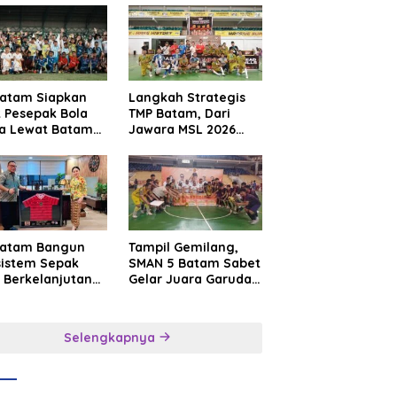
Batam Siapkan
Langkah Strategis
t Pesepak Bola
TMP Batam, Dari
a Lewat Batam
Jawara MSL 2026
e International
Menuju Panggung
sroot Football
Internasional
ival 2026
Batam Bangun
Tampil Gemilang,
sistem Sepak
SMAN 5 Batam Sabet
 Berkelanjutan
Gelar Juara Garuda
at Batam
Yaksa Cup I Kepri
mier FC
2026
Selengkapnya