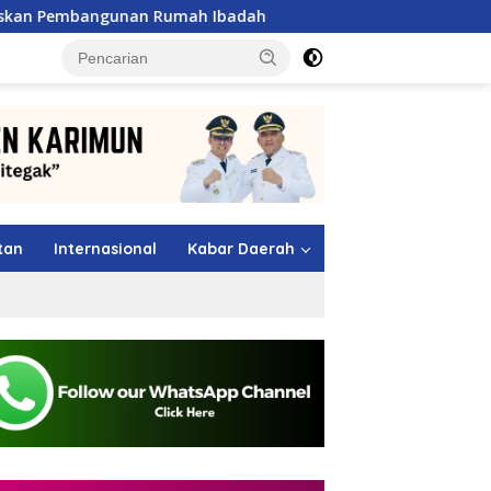
an Rumah Ibadah
Shindoka Kepri Raih Dua Emas di Kejur
tutup
tan
Internasional
Kabar Daerah