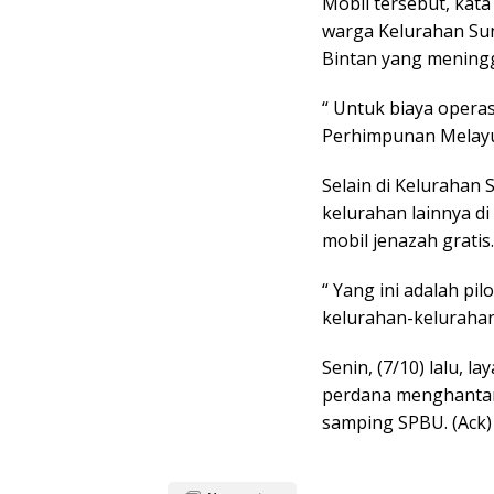
Mobil tersebut, kata
warga Kelurahan Su
Bintan yang meningg
“ Untuk biaya opera
Perhimpunan Melayu
Selain di Kelurahan 
kelurahan lainnya d
mobil jenazah gratis.
“ Yang ini adalah p
kelurahan-kelurahan
Senin, (7/10) lalu, l
perdana menghantar
samping SPBU. (Ack)