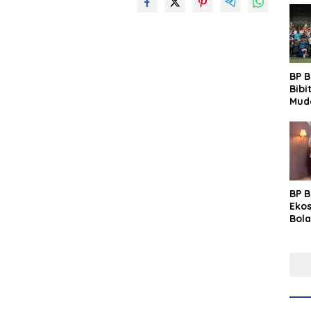
BP 
Bibi
Mud
Prim
Gras
Fest
BP 
Eko
Bola
Lew
Pre