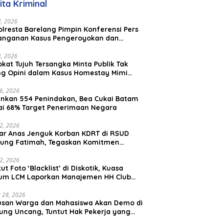
ita Kriminal
23, 2026
lresta Barelang Pimpin Konferensi Pers
anganan Kasus Pengeroyokan dan
aniayaan yang Viral di Media Sosial
23, 2026
kat Tujuh Tersangka Minta Publik Tak
ing Opini dalam Kasus Homestay Mimi
o
26, 2026
nkan 554 Penindakan, Bea Cukai Batam
ai 68% Target Penerimaan Negara
22, 2026
ar Anas Jenguk Korban KDRT di RSUD
ung Fatimah, Tegaskan Komitmen
lindungan Anak dan Korban Kekerasan
12, 2026
ut Foto ‘Blacklist’ di Diskotik, Kuasa
um LCM Laporkan Manajemen HH Club
am Ke Polresta Barelang
 28, 2026
usan Warga dan Mahasiswa Akan Demo di
ung Uncang, Tuntut Hak Pekerja yang