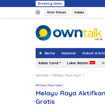
Langsung
Breaking News
Iman Sutiawan 
ke
konten
Kirim Tulisan
Indeks
tutup
Berita
Nasional
Hukum & Krim
Kabar Covid
Loker Batam
#
Beranda
Melayu Raya Kepri
Melayu Raya Kepri
Melayu Raya Aktifka
Gratis