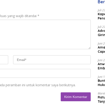
Ber
Juli 
Kapo
Ruas yang wajib ditandai
*
Pen
Peng
Juli 
Advo
Gir
Coc
Juni 
Ama
Cap
Juni 
Anw
Emb
Per
Juni 
Bunt
Huk
ada peramban ini untuk komentar saya berikutnya.
Bat
Maret
Rat
Tanj