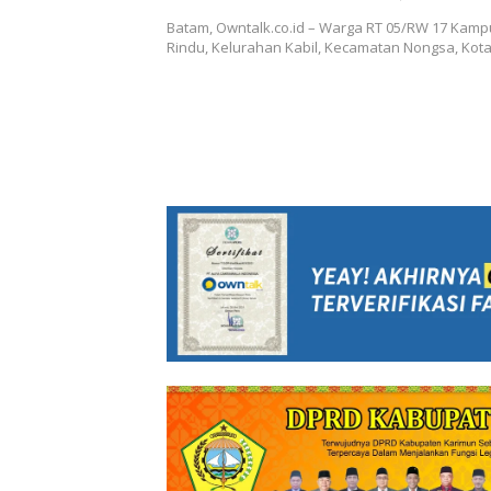
Semenisasi Jalan dari Swada
Batam, Owntalk.co.id – Warga RT 05/RW 17 Kamp
Masyarakat
Rindu, Kelurahan Kabil, Kecamatan Nongsa, Kot