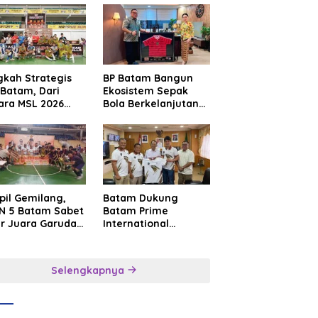
gkah Strategis
BP Batam Bangun
Batam, Dari
Ekosistem Sepak
ara MSL 2026
Bola Berkelanjutan
uju Panggung
Lewat Batam
rnasional
Premier FC
pil Gemilang,
Batam Dukung
N 5 Batam Sabet
Batam Prime
ar Juara Garuda
International
a Cup I Kepri
Grassroot Football
6
Festival 2026,
Perkuat Sport
Selengkapnya
Tourism dan
Persahabatan
Indonesia–
Singapura–Brunei–