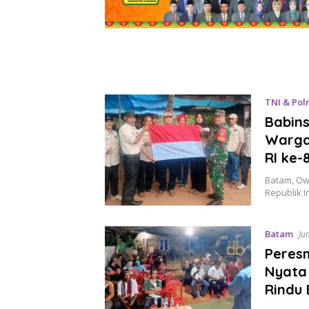
TNI & Polr
Babins
Warga
RI ke-
Batam, Ow
Republik 
Batam
Ju
Peres
Nyata 
Rindu