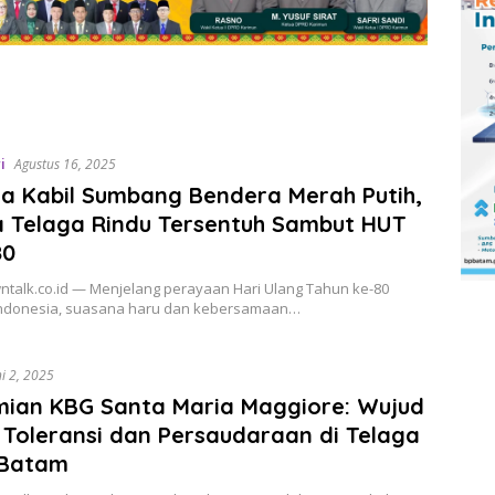
i
Agustus 16, 2025
a Kabil Sumbang Bendera Merah Putih,
 Telaga Rindu Tersentuh Sambut HUT
80
ntalk.co.id — Menjelang perayaan Hari Ulang Tahun ke-80
Indonesia, suasana haru dan kebersamaan…
ni 2, 2025
mian KBG Santa Maria Maggiore: Wujud
Toleransi dan Persaudaraan di Telaga
 Batam