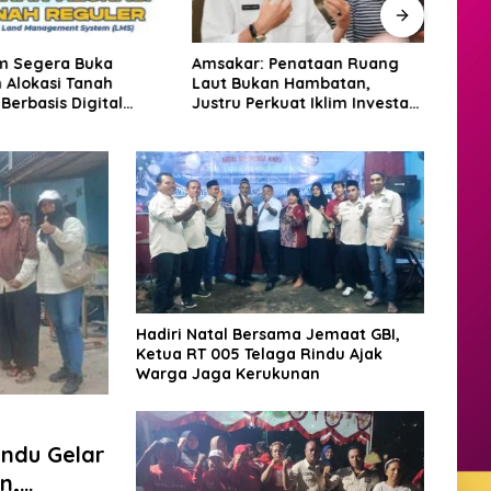
m Segera Buka
Amsakar: Penataan Ruang
Puli
 Alokasi Tanah
Laut Bukan Hambatan,
Banji
Berbasis Digital
Justru Perkuat Iklim Investasi
Turu
MS
Batam
Bant
Hadiri Natal Bersama Jemaat GBI,
Ketua RT 005 Telaga Rindu Ajak
Warga Jaga Kerukunan
ndu Gelar
n,