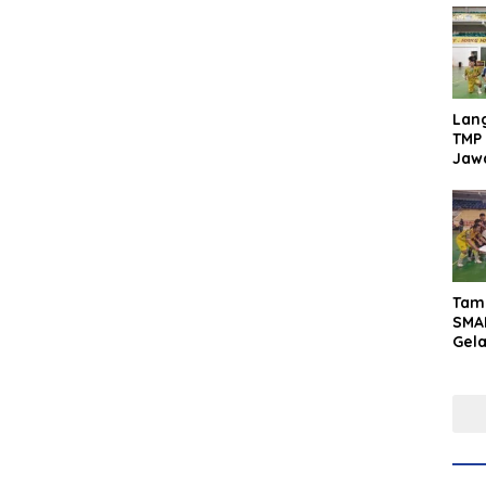
Lan
TMP 
Jaw
Men
Inte
Tam
SMA
Gel
Yaks
202