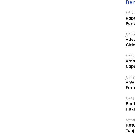
Ber
Juli 
Kapo
Pen
Peng
Juli 
Advo
Gir
Coc
Juni 
Ama
Cap
Juni 
Anw
Emb
Per
Juni 
Bunt
Huk
Bat
Maret
Rat
Tanj