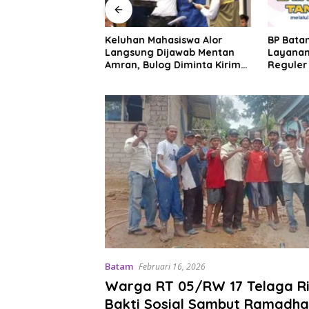
rategis TMP
Keluhan Mahasiswa Alor
BP Bata
i Jawara MSL 2026
Langsung Dijawab Mentan
Layanan
nggung
Amran, Bulog Diminta Kirim
Reguler 
al
Beras Hari Itu Juga
Lewat L
Batam
Februari 16, 2026
Warga RT 05/RW 17 Telaga Ri
Bakti Sosial Sambut Ramadha