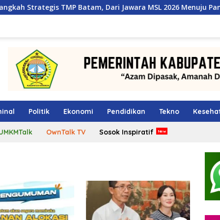
P Batam, Dari Jawara MSL 2026 Menuju Panggung Internasional
inal
Politik
Ekonomi
Pendidikan
Tekno
Keseha
UMKMTalk
OwnTalk TV
Sosok Inspiratif