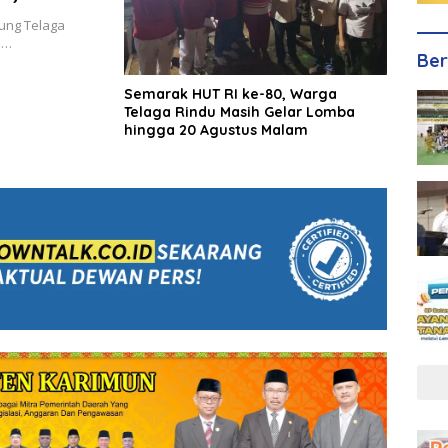
ya
ung Telaga
a…
Ber
Semarak HUT RI ke-80, Warga
Telaga Rindu Masih Gelar Lomba
hingga 20 Agustus Malam