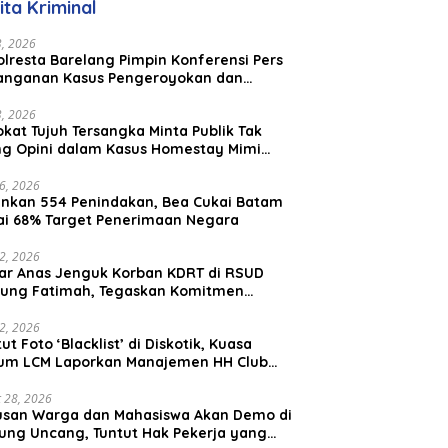
ita Kriminal
Malaysia
23, 2026
lresta Barelang Pimpin Konferensi Pers
anganan Kasus Pengeroyokan dan
aniayaan yang Viral di Media Sosial
23, 2026
kat Tujuh Tersangka Minta Publik Tak
ing Opini dalam Kasus Homestay Mimi
o
26, 2026
nkan 554 Penindakan, Bea Cukai Batam
ai 68% Target Penerimaan Negara
22, 2026
ar Anas Jenguk Korban KDRT di RSUD
ung Fatimah, Tegaskan Komitmen
lindungan Anak dan Korban Kekerasan
12, 2026
ut Foto ‘Blacklist’ di Diskotik, Kuasa
um LCM Laporkan Manajemen HH Club
am Ke Polresta Barelang
 28, 2026
usan Warga dan Mahasiswa Akan Demo di
ung Uncang, Tuntut Hak Pekerja yang