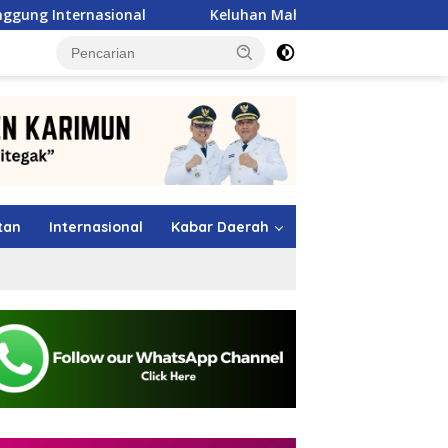
Keluhan Mahasiswa Alor Langsung Dijawab Mentan Amra
tutup
tan
Internasional
Kabar Daerah