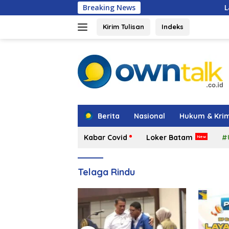
Langsung
Breaking News
Langkah Strategis TM
ke
konten
Kirim Tulisan
Indeks
tutup
Berita
Nasional
Hukum & Krim
Kabar Covid
Loker Batam
#
Telaga Rindu