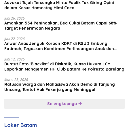
Advokat Tujuh Tersangka Minta Publik Tak Giring Opini
dalam Kasus Homestay Mimi Coco
Juni 26, 2026
Amankan 554 Penindakan, Bea Cukai Batam Capai 68%
Target Penerimaan Negara
Juni 22, 2026
Anwar Anas Jenguk Korban KDRT di RSUD Embung
Fatimah, Tegaskan Komitmen Perlindungan Anak dan
Korban Kekerasan
Juni 12, 2026
Buntut Foto ‘Blacklist’ di Diskotik, Kuasa Hukum LCM
Laporkan Manajemen HH Club Batam Ke Polresta Barelang
Maret 28, 2026
Ratusan Warga dan Mahasiswa Akan Demo di Tanjung
Uncang, Tuntut Hak Pekerja yang Meninggal
Selengkapnya
Loker Batam