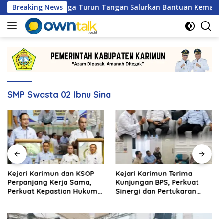
Langsung
na Patra Niaga Turun Tangan Salurkan Bantuan Kemanusiaan
Breaking News
ke
konten
SMP Swasta 02 Ibnu Sina
Kejari Karimun dan KSOP
Kejari Karimun Terima
Perpanjang Kerja Sama,
Kunjungan BPS, Perkuat
Perkuat Kepastian Hukum
Sinergi dan Pertukaran
di Sektor Maritim
Data