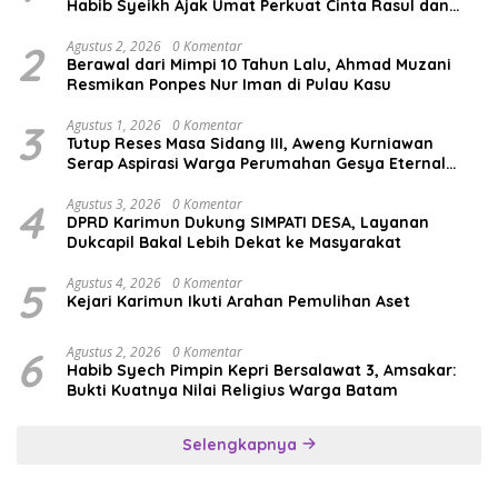
Habib Syeikh Ajak Umat Perkuat Cinta Rasul dan
Persatuan
2
Agustus 2, 2026
0 Komentar
Berawal dari Mimpi 10 Tahun Lalu, Ahmad Muzani
Resmikan Ponpes Nur Iman di Pulau Kasu
3
Agustus 1, 2026
0 Komentar
Tutup Reses Masa Sidang III, Aweng Kurniawan
Serap Aspirasi Warga Perumahan Gesya Eternal
soal USB SD
4
Agustus 3, 2026
0 Komentar
DPRD Karimun Dukung SIMPATI DESA, Layanan
Dukcapil Bakal Lebih Dekat ke Masyarakat
5
Agustus 4, 2026
0 Komentar
Kejari Karimun Ikuti Arahan Pemulihan Aset
6
Agustus 2, 2026
0 Komentar
Habib Syech Pimpin Kepri Bersalawat 3, Amsakar:
Bukti Kuatnya Nilai Religius Warga Batam
Selengkapnya