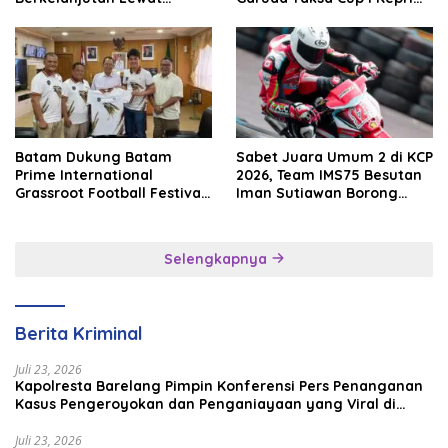
Batam Premier FC
2026
Batam Dukung Batam
Sabet Juara Umum 2 di KCP
Prime International
2026, Team IMS75 Besutan
Grassroot Football Festival
Iman Sutiawan Borong
2026, Perkuat Sport
Podium
Tourism dan Persahabatan
Indonesia–Singapura–
Selengkapnya
Brunei–Malaysia
Berita Kriminal
Juli 23, 2026
Kapolresta Barelang Pimpin Konferensi Pers Penanganan
Kasus Pengeroyokan dan Penganiayaan yang Viral di
Media Sosial
Juli 23, 2026