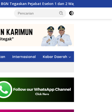
abat Eselon 1 dan 2 Wajib Berkarya di Daerah, Bukan Menumpuk
tutup
tan
Internasional
Kabar Daerah