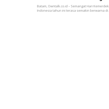
dengan Kampanye “Waktu In
Batam, Owntalk.co.id – Semangat Hari Kemerde
Semarak”
Indonesia tahun ini terasa semakin berwarna d