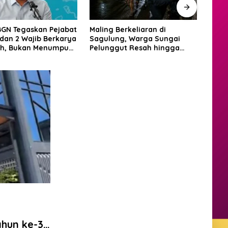
erkeliaran di
RSBP Batam Naik Kelas, Raih
BP B
g, Warga Sungai
Diamond Status WSO untuk
Pese
ut Resah hingga
Layanan Stroke Berstandar
Bata
gadang
Internasional
Grass
2026
hun ke-3