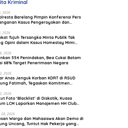
ita Kriminal
23, 2026
lresta Barelang Pimpin Konferensi Pers
anganan Kasus Pengeroyokan dan
aniayaan yang Viral di Media Sosial
23, 2026
kat Tujuh Tersangka Minta Publik Tak
ing Opini dalam Kasus Homestay Mimi
o
26, 2026
nkan 554 Penindakan, Bea Cukai Batam
ai 68% Target Penerimaan Negara
22, 2026
ar Anas Jenguk Korban KDRT di RSUD
ung Fatimah, Tegaskan Komitmen
lindungan Anak dan Korban Kekerasan
12, 2026
ut Foto ‘Blacklist’ di Diskotik, Kuasa
um LCM Laporkan Manajemen HH Club
am Ke Polresta Barelang
 28, 2026
usan Warga dan Mahasiswa Akan Demo di
ung Uncang, Tuntut Hak Pekerja yang