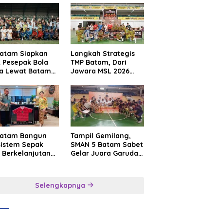
Batam Siapkan
Langkah Strategis
t Pesepak Bola
TMP Batam, Dari
a Lewat Batam
Jawara MSL 2026
e International
Menuju Panggung
sroot Football
Internasional
ival 2026
Batam Bangun
Tampil Gemilang,
sistem Sepak
SMAN 5 Batam Sabet
 Berkelanjutan
Gelar Juara Garuda
at Batam
Yaksa Cup I Kepri
mier FC
2026
Selengkapnya