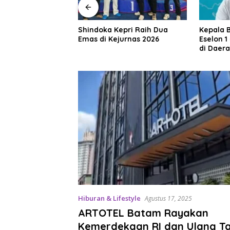
pri Raih Dua
Kepala BGN Tegaskan Pejabat
Maling B
urnas 2026
Eselon 1 dan 2 Wajib Berkarya
Sagulun
di Daerah, Bukan Menumpuk
Pelungg
di Jakarta
Rela Be
Hiburan & Lifestyle
Agustus 17, 2025
ARTOTEL Batam Rayakan
Kemerdekaan RI dan Ulang Ta