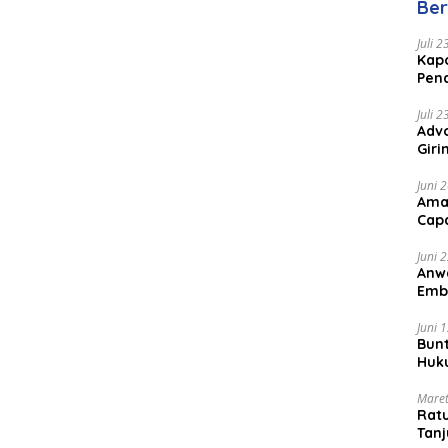
Ber
Juli 
Kapo
Pen
Peng
Juli 
Advo
Gir
Coc
Juni 
Ama
Cap
Juni 
Anw
Emb
Per
Juni 
Bunt
Huk
Bat
Maret
Rat
Tanj