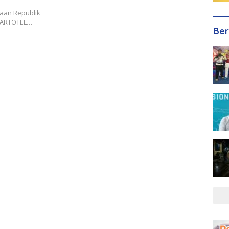
donesia
kaan Republik
i ARTOTEL…
Ber