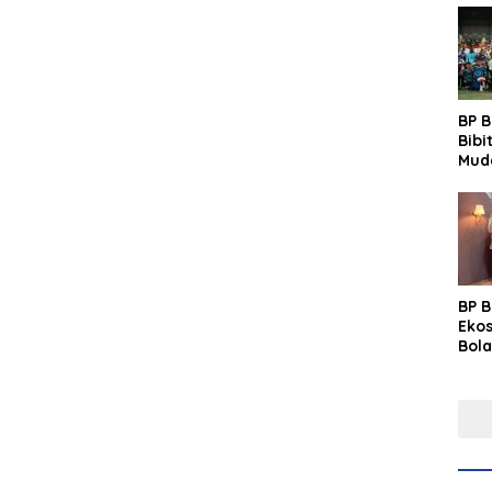
BP 
Bibi
Mud
Prim
Gras
Fest
BP 
Eko
Bola
Lew
Pre