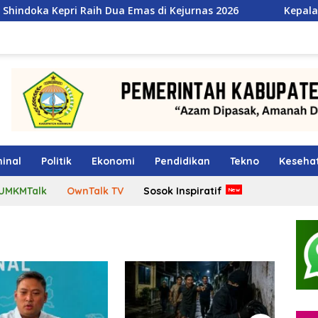
aih Dua Emas di Kejurnas 2026
Kepala BGN Tegaskan Pej
inal
Politik
Ekonomi
Pendidikan
Tekno
Keseha
UMKMTalk
OwnTalk TV
Sosok Inspiratif