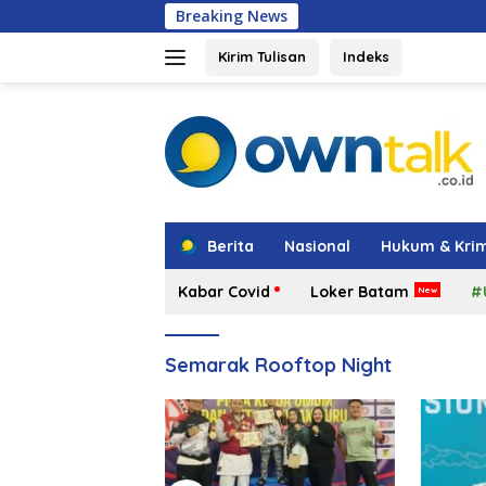
Langsung
Breaking News
Shindoka Kepri R
ke
konten
Kirim Tulisan
Indeks
tutup
Berita
Nasional
Hukum & Krim
Kabar Covid
Loker Batam
#
Semarak Rooftop Night