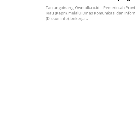
Penyusunan Arsitektur SPBE
Tanjungpinang, Owntalk.co.id – Pemerintah Prov
Riau (Kepri), melalui Dinas Komunikasi dan Infor
(Diskominfo), bekerja…