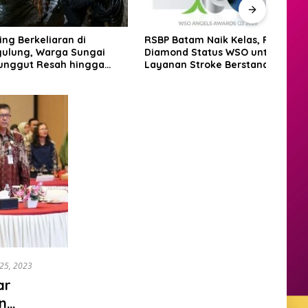
erkeliaran di
RSBP Batam Naik Kelas, Raih
BP B
g, Warga Sungai
Diamond Status WSO untuk
Pese
ut Resah hingga
Layanan Stroke Berstandar
Bata
gadang
Internasional
Grass
2026
 25, 2023
ar
n