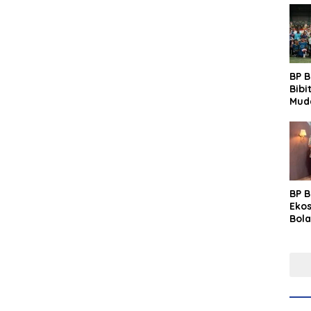
BP 
Bibi
Mud
Prim
Gras
Fest
BP 
Eko
Bola
Lew
Pre