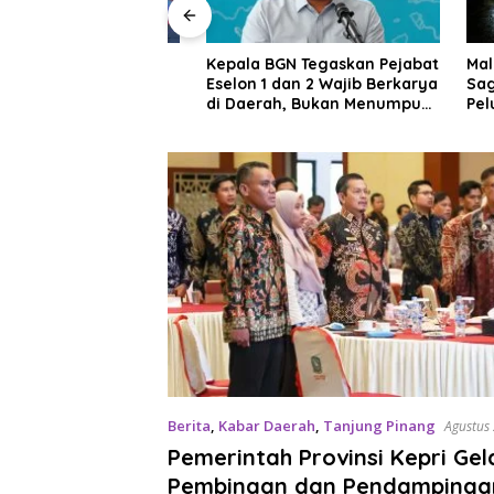
pri Raih Dua
Kepala BGN Tegaskan Pejabat
Maling B
urnas 2026
Eselon 1 dan 2 Wajib Berkarya
Sagulun
di Daerah, Bukan Menumpuk
Pelungg
di Jakarta
Rela Be
Berita
,
Kabar Daerah
,
Tanjung Pinang
Agustus
Pemerintah Provinsi Kepri Gel
Pembinaan dan Pendampinga