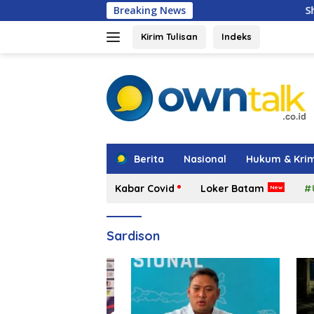
Langsung
Breaking News
Shindoka Kepri Raih
ke
konten
Kirim Tulisan
Indeks
tutup
Berita
Nasional
Hukum & Krim
Kabar Covid
Loker Batam
#
Sardison