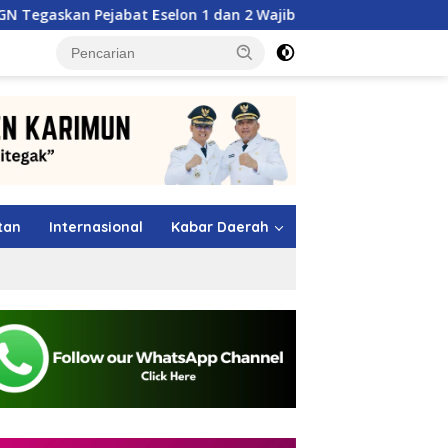
t Eselon 1 dan 2 Wajib Berkarya di Daerah, Bukan Menumpuk d
tutup
tan
Internasional
Kabar Daerah