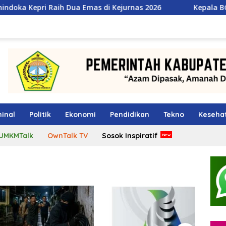
 Dua Emas di Kejurnas 2026
Kepala BGN Tegaskan Pejaba
inal
Politik
Ekonomi
Pendidikan
Tekno
Keseha
UMKMTalk
OwnTalk TV
Sosok Inspiratif