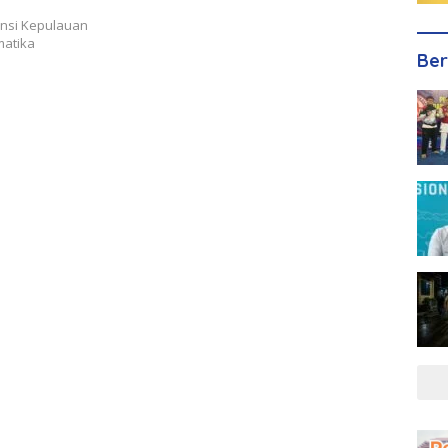
insi Kepulauan
matika
Ber