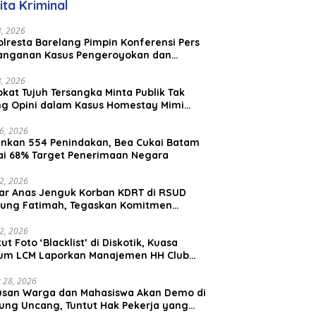
ita Kriminal
23, 2026
lresta Barelang Pimpin Konferensi Pers
anganan Kasus Pengeroyokan dan
aniayaan yang Viral di Media Sosial
23, 2026
kat Tujuh Tersangka Minta Publik Tak
ing Opini dalam Kasus Homestay Mimi
o
26, 2026
nkan 554 Penindakan, Bea Cukai Batam
ai 68% Target Penerimaan Negara
22, 2026
ar Anas Jenguk Korban KDRT di RSUD
ung Fatimah, Tegaskan Komitmen
lindungan Anak dan Korban Kekerasan
12, 2026
ut Foto ‘Blacklist’ di Diskotik, Kuasa
um LCM Laporkan Manajemen HH Club
am Ke Polresta Barelang
 28, 2026
usan Warga dan Mahasiswa Akan Demo di
ung Uncang, Tuntut Hak Pekerja yang