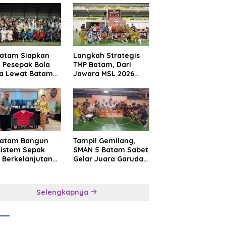
Batam Siapkan
Langkah Strategis
t Pesepak Bola
TMP Batam, Dari
a Lewat Batam
Jawara MSL 2026
e International
Menuju Panggung
sroot Football
Internasional
ival 2026
Batam Bangun
Tampil Gemilang,
sistem Sepak
SMAN 5 Batam Sabet
 Berkelanjutan
Gelar Juara Garuda
at Batam
Yaksa Cup I Kepri
mier FC
2026
Selengkapnya