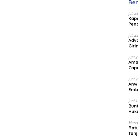
Ber
Juli 
Kapo
Pen
Peng
Juli 
Advo
Gir
Coc
Juni 
Ama
Cap
Juni 
Anw
Emb
Per
Juni 
Bunt
Huk
Bat
Maret
Rat
Tanj