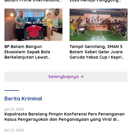
Batam Prime International
2026 Menuju Panggung
Grassroot Football Festival
Internasional
2026
BP Batam Bangun
Tampil Gemilang, SMAN 5
Ekosistem Sepak Bola
Batam Sabet Gelar Juara
Berkelanjutan Lewat
Garuda Yaksa Cup I Kepri
Batam Premier FC
2026
Selengkapnya
Berita Kriminal
Juli 23, 2026
Kapolresta Barelang Pimpin Konferensi Pers Penanganan
Kasus Pengeroyokan dan Penganiayaan yang Viral di
Media Sosial
Juli 23, 2026