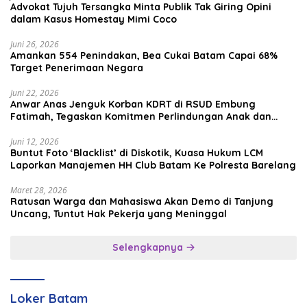
Advokat Tujuh Tersangka Minta Publik Tak Giring Opini
dalam Kasus Homestay Mimi Coco
Juni 26, 2026
Amankan 554 Penindakan, Bea Cukai Batam Capai 68%
Target Penerimaan Negara
Juni 22, 2026
Anwar Anas Jenguk Korban KDRT di RSUD Embung
Fatimah, Tegaskan Komitmen Perlindungan Anak dan
Korban Kekerasan
Juni 12, 2026
Buntut Foto ‘Blacklist’ di Diskotik, Kuasa Hukum LCM
Laporkan Manajemen HH Club Batam Ke Polresta Barelang
Maret 28, 2026
Ratusan Warga dan Mahasiswa Akan Demo di Tanjung
Uncang, Tuntut Hak Pekerja yang Meninggal
Selengkapnya
Loker Batam