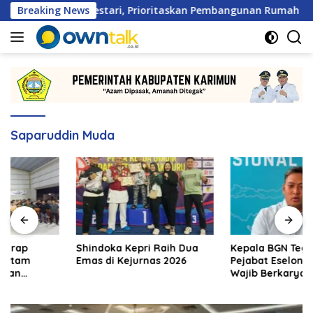
Langsung
ga Patam Lestari, Prioritaskan Pembangunan Rumah Ibadah
Breaking News
ke
konten
Saparuddin Muda
Shindoka Kepri Raih Dua
Kepala BGN Tegaskan
Emas di Kejurnas 2026
Pejabat Eselon 1 dan 2
Wajib Berkarya di Daerah,
Bukan Menumpuk di
Jakarta