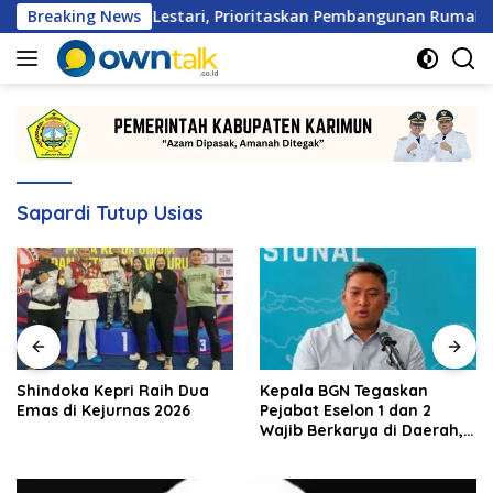
Langsung
arga Patam Lestari, Prioritaskan Pembangunan Rumah Ibadah
Breaking News
ke
konten
Sapardi Tutup Usias
Shindoka Kepri Raih Dua
Kepala BGN Tegaskan
Emas di Kejurnas 2026
Pejabat Eselon 1 dan 2
Wajib Berkarya di Daerah,
Bukan Menumpuk di
Jakarta