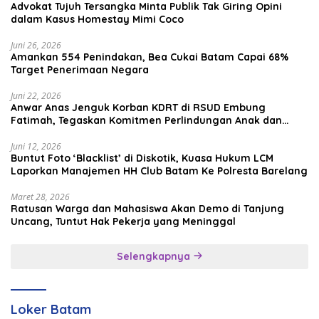
Advokat Tujuh Tersangka Minta Publik Tak Giring Opini
dalam Kasus Homestay Mimi Coco
Juni 26, 2026
Amankan 554 Penindakan, Bea Cukai Batam Capai 68%
Target Penerimaan Negara
Juni 22, 2026
Anwar Anas Jenguk Korban KDRT di RSUD Embung
Fatimah, Tegaskan Komitmen Perlindungan Anak dan
Korban Kekerasan
Juni 12, 2026
Buntut Foto ‘Blacklist’ di Diskotik, Kuasa Hukum LCM
Laporkan Manajemen HH Club Batam Ke Polresta Barelang
Maret 28, 2026
Ratusan Warga dan Mahasiswa Akan Demo di Tanjung
Uncang, Tuntut Hak Pekerja yang Meninggal
Selengkapnya
Loker Batam