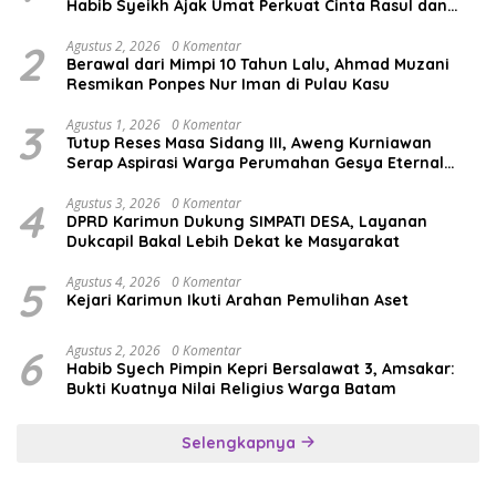
Habib Syeikh Ajak Umat Perkuat Cinta Rasul dan
Persatuan
2
Agustus 2, 2026
0 Komentar
Berawal dari Mimpi 10 Tahun Lalu, Ahmad Muzani
Resmikan Ponpes Nur Iman di Pulau Kasu
3
Agustus 1, 2026
0 Komentar
Tutup Reses Masa Sidang III, Aweng Kurniawan
Serap Aspirasi Warga Perumahan Gesya Eternal
soal USB SD
4
Agustus 3, 2026
0 Komentar
DPRD Karimun Dukung SIMPATI DESA, Layanan
Dukcapil Bakal Lebih Dekat ke Masyarakat
5
Agustus 4, 2026
0 Komentar
Kejari Karimun Ikuti Arahan Pemulihan Aset
6
Agustus 2, 2026
0 Komentar
Habib Syech Pimpin Kepri Bersalawat 3, Amsakar:
Bukti Kuatnya Nilai Religius Warga Batam
Selengkapnya