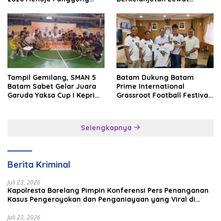
Internasional
Batam Premier FC
Tampil Gemilang, SMAN 5
Batam Dukung Batam
Batam Sabet Gelar Juara
Prime International
Garuda Yaksa Cup I Kepri
Grassroot Football Festival
2026
2026, Perkuat Sport
Tourism dan Persahabatan
Indonesia–Singapura–
Selengkapnya
Brunei–Malaysia
Berita Kriminal
Juli 23, 2026
Kapolresta Barelang Pimpin Konferensi Pers Penanganan
Kasus Pengeroyokan dan Penganiayaan yang Viral di
Media Sosial
Juli 23, 2026