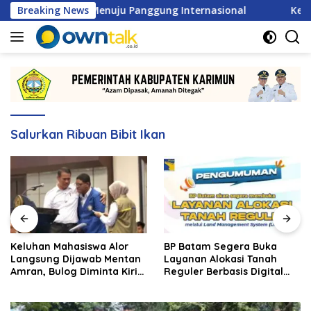
Langsung
SL 2026 Menuju Panggung Internasional
Breaking News
Keluhan Mahas
ke
konten
Salurkan Ribuan Bibit Ikan
Keluhan Mahasiswa Alor
BP Batam Segera Buka
Langsung Dijawab Mentan
Layanan Alokasi Tanah
Amran, Bulog Diminta Kirim
Reguler Berbasis Digital
Beras Hari Itu Juga
Lewat LMS