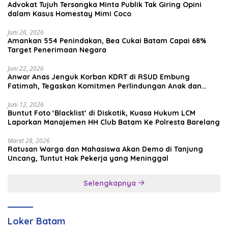
Advokat Tujuh Tersangka Minta Publik Tak Giring Opini
dalam Kasus Homestay Mimi Coco
Juni 26, 2026
Amankan 554 Penindakan, Bea Cukai Batam Capai 68%
Target Penerimaan Negara
Juni 22, 2026
Anwar Anas Jenguk Korban KDRT di RSUD Embung
Fatimah, Tegaskan Komitmen Perlindungan Anak dan
Korban Kekerasan
Juni 12, 2026
Buntut Foto ‘Blacklist’ di Diskotik, Kuasa Hukum LCM
Laporkan Manajemen HH Club Batam Ke Polresta Barelang
Maret 28, 2026
Ratusan Warga dan Mahasiswa Akan Demo di Tanjung
Uncang, Tuntut Hak Pekerja yang Meninggal
Selengkapnya
Loker Batam