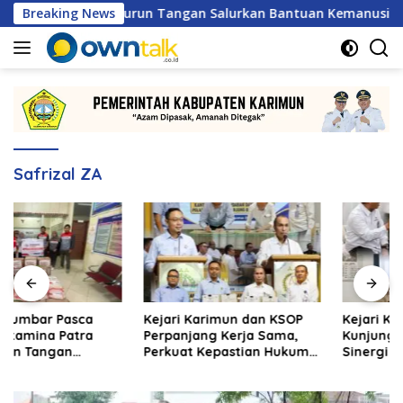
Langsung
atra Niaga Turun Tangan Salurkan Bantuan Kemanusiaan
Breaking News
ke
konten
Safrizal ZA
Kejari Karimun dan KSOP
Kejari Karimun Terima
Perpanjang Kerja Sama,
Kunjungan BPS, Perkuat
Perkuat Kepastian Hukum
Sinergi dan Pertukaran
di Sektor Maritim
Data