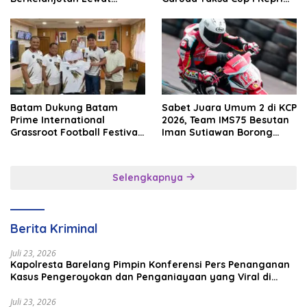
Batam Premier FC
2026
Batam Dukung Batam
Sabet Juara Umum 2 di KCP
Prime International
2026, Team IMS75 Besutan
Grassroot Football Festival
Iman Sutiawan Borong
2026, Perkuat Sport
Podium
Tourism dan Persahabatan
Indonesia–Singapura–
Selengkapnya
Brunei–Malaysia
Berita Kriminal
Juli 23, 2026
Kapolresta Barelang Pimpin Konferensi Pers Penanganan
Kasus Pengeroyokan dan Penganiayaan yang Viral di
Media Sosial
Juli 23, 2026