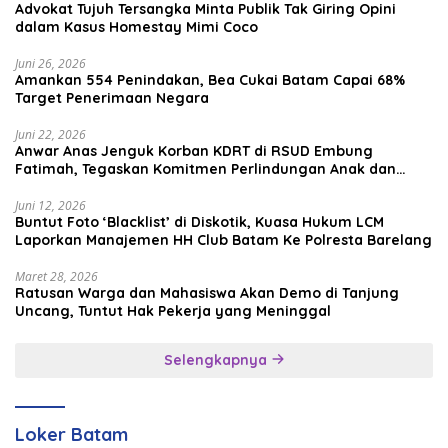
Advokat Tujuh Tersangka Minta Publik Tak Giring Opini
dalam Kasus Homestay Mimi Coco
Juni 26, 2026
Amankan 554 Penindakan, Bea Cukai Batam Capai 68%
Target Penerimaan Negara
Juni 22, 2026
Anwar Anas Jenguk Korban KDRT di RSUD Embung
Fatimah, Tegaskan Komitmen Perlindungan Anak dan
Korban Kekerasan
Juni 12, 2026
Buntut Foto ‘Blacklist’ di Diskotik, Kuasa Hukum LCM
Laporkan Manajemen HH Club Batam Ke Polresta Barelang
Maret 28, 2026
Ratusan Warga dan Mahasiswa Akan Demo di Tanjung
Uncang, Tuntut Hak Pekerja yang Meninggal
Selengkapnya
Loker Batam