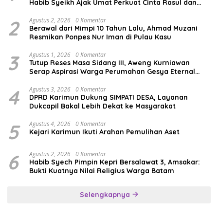
Habib Syeikh Ajak Umat Perkuat Cinta Rasul dan
Persatuan
2
Agustus 2, 2026
0 Komentar
Berawal dari Mimpi 10 Tahun Lalu, Ahmad Muzani
Resmikan Ponpes Nur Iman di Pulau Kasu
3
Agustus 1, 2026
0 Komentar
Tutup Reses Masa Sidang III, Aweng Kurniawan
Serap Aspirasi Warga Perumahan Gesya Eternal
soal USB SD
4
Agustus 3, 2026
0 Komentar
DPRD Karimun Dukung SIMPATI DESA, Layanan
Dukcapil Bakal Lebih Dekat ke Masyarakat
5
Agustus 4, 2026
0 Komentar
Kejari Karimun Ikuti Arahan Pemulihan Aset
6
Agustus 2, 2026
0 Komentar
Habib Syech Pimpin Kepri Bersalawat 3, Amsakar:
Bukti Kuatnya Nilai Religius Warga Batam
Selengkapnya