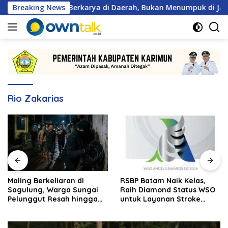
Langsung
n 2 Wajib Berkarya di Daerah, Bukan Menumpuk di Jakarta
Breaking News
ke
konten
Rio Zakarias
Maling Berkeliaran di
RSBP Batam Naik Kelas,
Sagulung, Warga Sungai
Raih Diamond Status WSO
Pelunggut Resah hingga
untuk Layanan Stroke
Rela Begadang
Berstandar Internasional