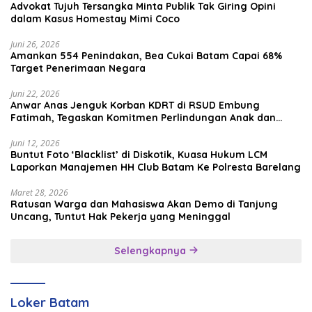
Advokat Tujuh Tersangka Minta Publik Tak Giring Opini
dalam Kasus Homestay Mimi Coco
Juni 26, 2026
Amankan 554 Penindakan, Bea Cukai Batam Capai 68%
Target Penerimaan Negara
Juni 22, 2026
Anwar Anas Jenguk Korban KDRT di RSUD Embung
Fatimah, Tegaskan Komitmen Perlindungan Anak dan
Korban Kekerasan
Juni 12, 2026
Buntut Foto ‘Blacklist’ di Diskotik, Kuasa Hukum LCM
Laporkan Manajemen HH Club Batam Ke Polresta Barelang
Maret 28, 2026
Ratusan Warga dan Mahasiswa Akan Demo di Tanjung
Uncang, Tuntut Hak Pekerja yang Meninggal
Selengkapnya
Loker Batam