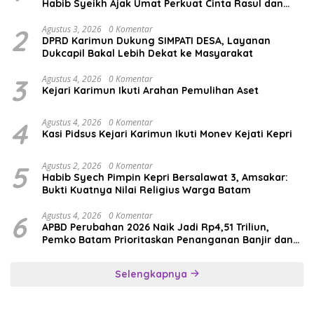
Habib Syeikh Ajak Umat Perkuat Cinta Rasul dan
Persatuan
2
Agustus 3, 2026
0 Komentar
DPRD Karimun Dukung SIMPATI DESA, Layanan
Dukcapil Bakal Lebih Dekat ke Masyarakat
3
Agustus 4, 2026
0 Komentar
Kejari Karimun Ikuti Arahan Pemulihan Aset
4
Agustus 4, 2026
0 Komentar
Kasi Pidsus Kejari Karimun Ikuti Monev Kejati Kepri
5
Agustus 2, 2026
0 Komentar
Habib Syech Pimpin Kepri Bersalawat 3, Amsakar:
Bukti Kuatnya Nilai Religius Warga Batam
6
Agustus 4, 2026
0 Komentar
APBD Perubahan 2026 Naik Jadi Rp4,51 Triliun,
Pemko Batam Prioritaskan Penanganan Banjir dan
Pendidikan
Selengkapnya