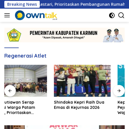
Langsung
ga Patam Lestari, Prioritaskan Pembangunan Rumah Ibadah
Breaking News
ke
konten
Regenerasi Atlet
Shindoka Kepri Raih Dua
Kepala BGN Tegaskan
Emas di Kejurnas 2026
Pejabat Eselon 1 dan 2
Wajib Berkarya di Daerah,
Bukan Menumpuk di
Jakarta