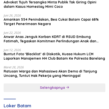
Advokat Tujuh Tersangka Minta Publik Tak Giring Opini
dalam Kasus Homestay Mimi Coco
Juni 26, 2026
Amankan 554 Penindakan, Bea Cukai Batam Capai 68%
Target Penerimaan Negara
Juni 22, 2026
Anwar Anas Jenguk Korban KDRT di RSUD Embung
Fatimah, Tegaskan Komitmen Perlindungan Anak dan
Korban Kekerasan
Juni 12, 2026
Buntut Foto ‘Blacklist’ di Diskotik, Kuasa Hukum LCM
Laporkan Manajemen HH Club Batam Ke Polresta Barelang
Maret 28, 2026
Ratusan Warga dan Mahasiswa Akan Demo di Tanjung
Uncang, Tuntut Hak Pekerja yang Meninggal
Selengkapnya
Loker Batam