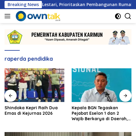
Langsung
rga Patam Lestari, Prioritaskan Pembangunan Rumah Ibadah
Breaking News
ke
konten
raperda pendidika
Shindoka Kepri Raih Dua
Kepala BGN Tegaskan
Emas di Kejurnas 2026
Pejabat Eselon 1 dan 2
Wajib Berkarya di Daerah,
Bukan Menumpuk di
Jakarta