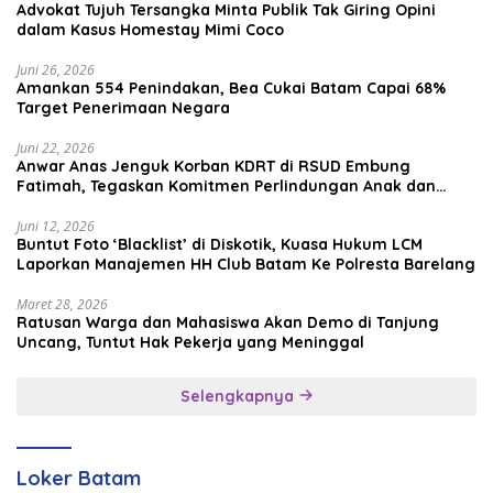
Advokat Tujuh Tersangka Minta Publik Tak Giring Opini
dalam Kasus Homestay Mimi Coco
Juni 26, 2026
Amankan 554 Penindakan, Bea Cukai Batam Capai 68%
Target Penerimaan Negara
Juni 22, 2026
Anwar Anas Jenguk Korban KDRT di RSUD Embung
Fatimah, Tegaskan Komitmen Perlindungan Anak dan
Korban Kekerasan
Juni 12, 2026
Buntut Foto ‘Blacklist’ di Diskotik, Kuasa Hukum LCM
Laporkan Manajemen HH Club Batam Ke Polresta Barelang
Maret 28, 2026
Ratusan Warga dan Mahasiswa Akan Demo di Tanjung
Uncang, Tuntut Hak Pekerja yang Meninggal
Selengkapnya
Loker Batam