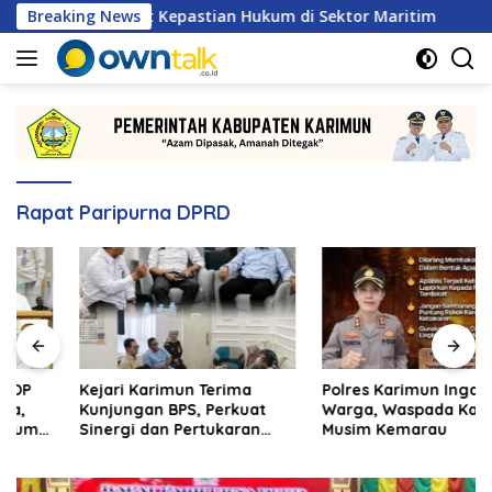
Langsung
, Perkuat Kepastian Hukum di Sektor Maritim
Breaking News
Kejari K
ke
konten
Rapat Paripurna DPRD
Kejari Karimun Terima
Polres Karimun Ingatkan
Kunjungan BPS, Perkuat
Warga, Waspada Karthula
Sinergi dan Pertukaran
Musim Kemarau
Data