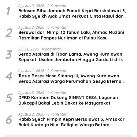
1
Agustus 3, 2026
0 Komentar
Belasan Ribu Jamaah Padati Kepri Bersholawat 3,
Habib Syeikh Ajak Umat Perkuat Cinta Rasul dan
Persatuan
2
Agustus 2, 2026
0 Komentar
Berawal dari Mimpi 10 Tahun Lalu, Ahmad Muzani
Resmikan Ponpes Nur Iman di Pulau Kasu
3
Juli 31, 2026
0 Komentar
Serap Aspirasi di Tiban Lama, Aweng Kurniawan
Sepakati Usulan Jembatan Hingga Gardu Listrik
4
Agustus 1, 2026
0 Komentar
Tutup Reses Masa Sidang III, Aweng Kurniawan
Serap Aspirasi Warga Perumahan Gesya Eternal
soal USB SD
5
Agustus 3, 2026
0 Komentar
DPRD Karimun Dukung SIMPATI DESA, Layanan
Dukcapil Bakal Lebih Dekat ke Masyarakat
6
Agustus 2, 2026
0 Komentar
Habib Syech Pimpin Kepri Bersalawat 3, Amsakar:
Bukti Kuatnya Nilai Religius Warga Batam