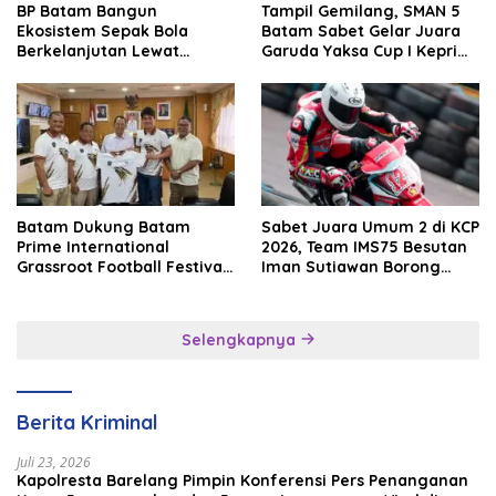
BP Batam Bangun
Tampil Gemilang, SMAN 5
Ekosistem Sepak Bola
Batam Sabet Gelar Juara
Berkelanjutan Lewat
Garuda Yaksa Cup I Kepri
Batam Premier FC
2026
Batam Dukung Batam
Sabet Juara Umum 2 di KCP
Prime International
2026, Team IMS75 Besutan
Grassroot Football Festival
Iman Sutiawan Borong
2026, Perkuat Sport
Podium
Tourism dan Persahabatan
Indonesia–Singapura–
Selengkapnya
Brunei–Malaysia
Berita Kriminal
Juli 23, 2026
Kapolresta Barelang Pimpin Konferensi Pers Penanganan