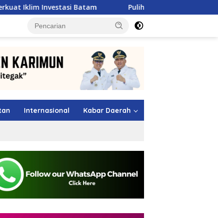
tasi Batam
Pulihkan Sumbar Pasca Banjir, Pertamina 
tutup
tan
Internasional
Kabar Daerah