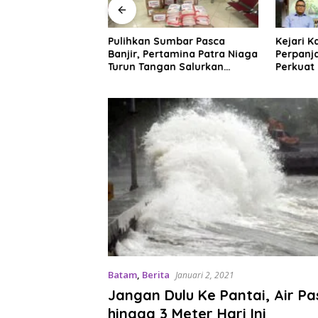
enataan Ruang
Pulihkan Sumbar Pasca
Kejari 
 Hambatan,
Banjir, Pertamina Patra Niaga
Perpanj
at Iklim Investasi
Turun Tangan Salurkan
Perkuat
Bantuan Kemanusiaan
Sektor M
Batam
,
Berita
Januari 2, 2021
Jangan Dulu Ke Pantai, Air P
hingga 3 Meter Hari Ini