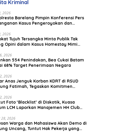
ita Kriminal
aysia
23, 2026
lresta Barelang Pimpin Konferensi Pers
anganan Kasus Pengeroyokan dan
aniayaan yang Viral di Media Sosial
23, 2026
kat Tujuh Tersangka Minta Publik Tak
ing Opini dalam Kasus Homestay Mimi
o
26, 2026
nkan 554 Penindakan, Bea Cukai Batam
ai 68% Target Penerimaan Negara
22, 2026
ar Anas Jenguk Korban KDRT di RSUD
ung Fatimah, Tegaskan Komitmen
lindungan Anak dan Korban Kekerasan
12, 2026
ut Foto ‘Blacklist’ di Diskotik, Kuasa
um LCM Laporkan Manajemen HH Club
am Ke Polresta Barelang
 28, 2026
usan Warga dan Mahasiswa Akan Demo di
ung Uncang, Tuntut Hak Pekerja yang