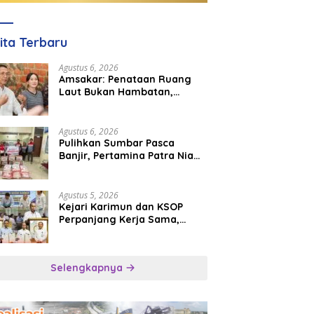
ita Terbaru
Agustus 6, 2026
Amsakar: Penataan Ruang
Laut Bukan Hambatan,
Justru Perkuat Iklim Investasi
Batam
Agustus 6, 2026
Pulihkan Sumbar Pasca
Banjir, Pertamina Patra Niaga
Turun Tangan Salurkan
Bantuan Kemanusiaan
Agustus 5, 2026
Kejari Karimun dan KSOP
Perpanjang Kerja Sama,
Perkuat Kepastian Hukum di
Sektor Maritim
Selengkapnya