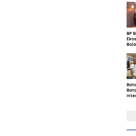
BP 
Eko
Bola
Lew
Pre
Bat
Bat
Inte
Gras
Fest
Perk
Tou
Per
Ind
Sin