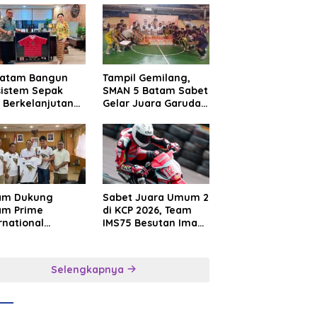
Batam Bangun
Tampil Gemilang,
sistem Sepak
SMAN 5 Batam Sabet
 Berkelanjutan
Gelar Juara Garuda
at Batam
Yaksa Cup I Kepri
mier FC
2026
am Dukung
Sabet Juara Umum 2
am Prime
di KCP 2026, Team
rnational
IMS75 Besutan Iman
sroot Football
Sutiawan Borong
ival 2026,
Podium
uat Sport
Selengkapnya
rism dan
sahabatan
onesia–
gapura–Brunei–