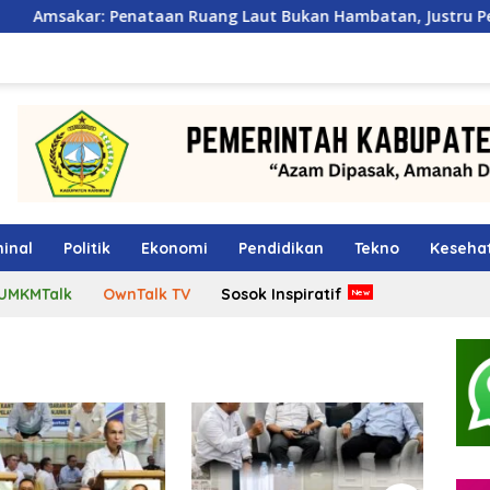
ataan Ruang Laut Bukan Hambatan, Justru Perkuat Iklim Inves
inal
Politik
Ekonomi
Pendidikan
Tekno
Keseha
UMKMTalk
OwnTalk TV
Sosok Inspiratif