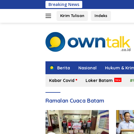
Langsung
Breaking News
Amsakar: Pen
ke
konten
Kirim Tulisan
Indeks
tutup
Berita
Nasional
Hukum & Krim
Kabar Covid
Loker Batam
#
Ramalan Cuaca Batam