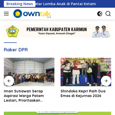
Langsung
 Karimun Gelar Lomba Anak di Pantai Ketam
Breaking News
Iman Suti
ke
konten
Raker DPR
Iman Sutiawan Serap
Shindoka Kepri Raih Dua
Aspirasi Warga Patam
Emas di Kejurnas 2026
Lestari, Prioritaskan
Pembangunan Rumah
Ibadah