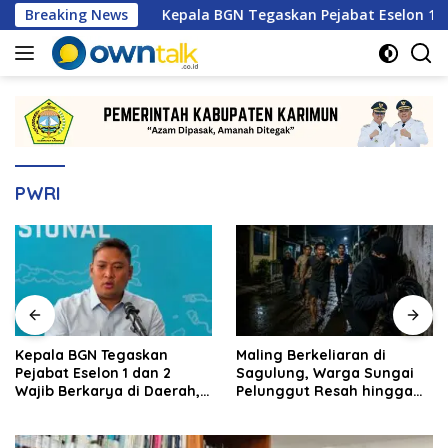
Langsung
2026
Breaking News
Kepala BGN Tegaskan Pejabat Eselon 1 dan 2 Waji
ke
konten
PWRI
Kepala BGN Tegaskan
Maling Berkeliaran di
Pejabat Eselon 1 dan 2
Sagulung, Warga Sungai
Wajib Berkarya di Daerah,
Pelunggut Resah hingga
Bukan Menumpuk di
Rela Begadang
Jakarta