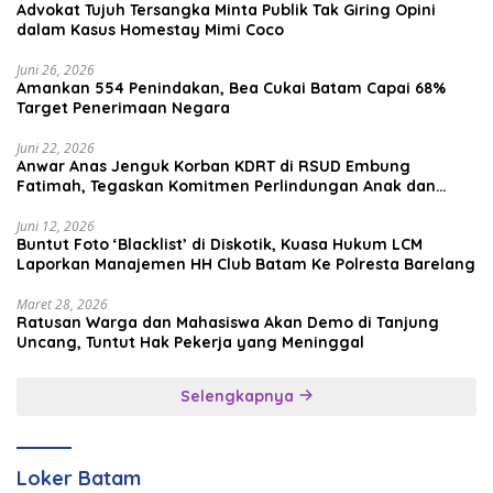
Advokat Tujuh Tersangka Minta Publik Tak Giring Opini
dalam Kasus Homestay Mimi Coco
Juni 26, 2026
Amankan 554 Penindakan, Bea Cukai Batam Capai 68%
Target Penerimaan Negara
Juni 22, 2026
Anwar Anas Jenguk Korban KDRT di RSUD Embung
Fatimah, Tegaskan Komitmen Perlindungan Anak dan
Korban Kekerasan
Juni 12, 2026
Buntut Foto ‘Blacklist’ di Diskotik, Kuasa Hukum LCM
Laporkan Manajemen HH Club Batam Ke Polresta Barelang
Maret 28, 2026
Ratusan Warga dan Mahasiswa Akan Demo di Tanjung
Uncang, Tuntut Hak Pekerja yang Meninggal
Selengkapnya
Loker Batam