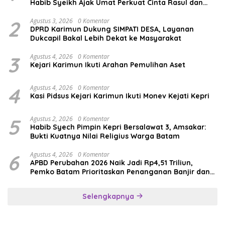
Habib Syeikh Ajak Umat Perkuat Cinta Rasul dan
Persatuan
2
Agustus 3, 2026
0 Komentar
DPRD Karimun Dukung SIMPATI DESA, Layanan
Dukcapil Bakal Lebih Dekat ke Masyarakat
3
Agustus 4, 2026
0 Komentar
Kejari Karimun Ikuti Arahan Pemulihan Aset
4
Agustus 4, 2026
0 Komentar
Kasi Pidsus Kejari Karimun Ikuti Monev Kejati Kepri
5
Agustus 2, 2026
0 Komentar
Habib Syech Pimpin Kepri Bersalawat 3, Amsakar:
Bukti Kuatnya Nilai Religius Warga Batam
6
Agustus 4, 2026
0 Komentar
APBD Perubahan 2026 Naik Jadi Rp4,51 Triliun,
Pemko Batam Prioritaskan Penanganan Banjir dan
Pendidikan
Selengkapnya