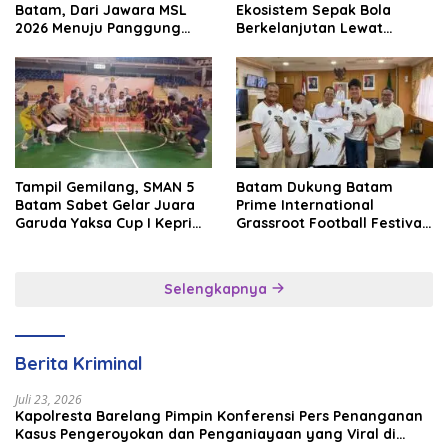
Batam, Dari Jawara MSL
Ekosistem Sepak Bola
2026 Menuju Panggung
Berkelanjutan Lewat
Internasional
Batam Premier FC
Tampil Gemilang, SMAN 5
Batam Dukung Batam
Batam Sabet Gelar Juara
Prime International
Garuda Yaksa Cup I Kepri
Grassroot Football Festival
2026
2026, Perkuat Sport
Tourism dan Persahabatan
Indonesia–Singapura–
Selengkapnya
Brunei–Malaysia
Berita Kriminal
Juli 23, 2026
Kapolresta Barelang Pimpin Konferensi Pers Penanganan
Kasus Pengeroyokan dan Penganiayaan yang Viral di