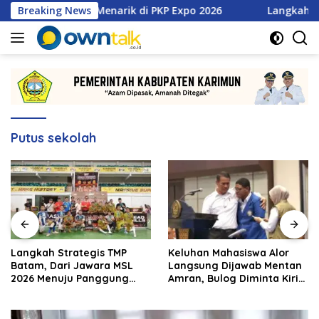
Langsung
an Promo Menarik di PKP Expo 2026
Breaking News
Langkah Strategis T
ke
konten
Putus sekolah
Langkah Strategis TMP
Keluhan Mahasiswa Alor
Batam, Dari Jawara MSL
Langsung Dijawab Mentan
2026 Menuju Panggung
Amran, Bulog Diminta Kirim
Internasional
Beras Hari Itu Juga