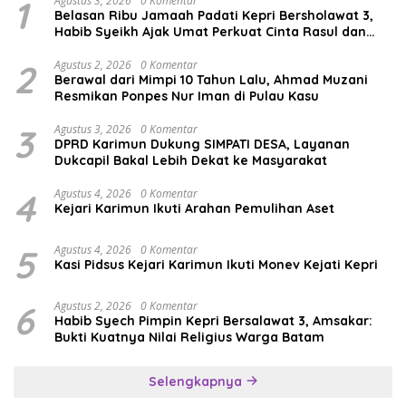
1
Agustus 3, 2026
0 Komentar
Belasan Ribu Jamaah Padati Kepri Bersholawat 3,
Habib Syeikh Ajak Umat Perkuat Cinta Rasul dan
Persatuan
2
Agustus 2, 2026
0 Komentar
Berawal dari Mimpi 10 Tahun Lalu, Ahmad Muzani
Resmikan Ponpes Nur Iman di Pulau Kasu
3
Agustus 3, 2026
0 Komentar
DPRD Karimun Dukung SIMPATI DESA, Layanan
Dukcapil Bakal Lebih Dekat ke Masyarakat
4
Agustus 4, 2026
0 Komentar
Kejari Karimun Ikuti Arahan Pemulihan Aset
5
Agustus 4, 2026
0 Komentar
Kasi Pidsus Kejari Karimun Ikuti Monev Kejati Kepri
6
Agustus 2, 2026
0 Komentar
Habib Syech Pimpin Kepri Bersalawat 3, Amsakar:
Bukti Kuatnya Nilai Religius Warga Batam
Selengkapnya