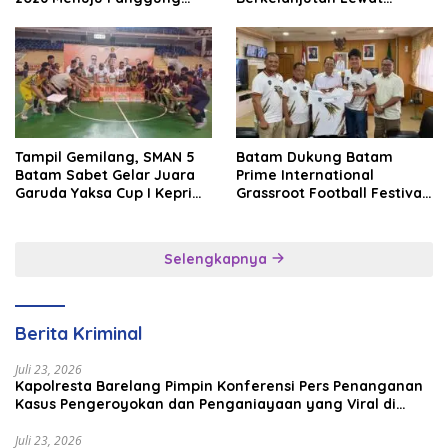
Internasional
Batam Premier FC
Tampil Gemilang, SMAN 5
Batam Dukung Batam
Batam Sabet Gelar Juara
Prime International
Garuda Yaksa Cup I Kepri
Grassroot Football Festival
2026
2026, Perkuat Sport
Tourism dan Persahabatan
Indonesia–Singapura–
Selengkapnya
Brunei–Malaysia
Berita Kriminal
Juli 23, 2026
Kapolresta Barelang Pimpin Konferensi Pers Penanganan
Kasus Pengeroyokan dan Penganiayaan yang Viral di
Media Sosial
Juli 23, 2026