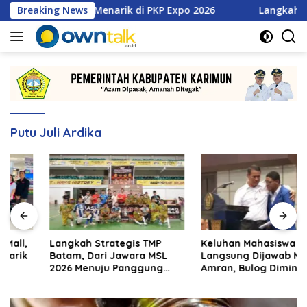
Langsung
tan Promo Menarik di PKP Expo 2026
Breaking News
Langkah Strategis 
ke
konten
Putu Juli Ardika
Langkah Strategis TMP
Keluhan Mahasiswa Alor
Batam, Dari Jawara MSL
Langsung Dijawab Mentan
2026 Menuju Panggung
Amran, Bulog Diminta Kirim
Internasional
Beras Hari Itu Juga