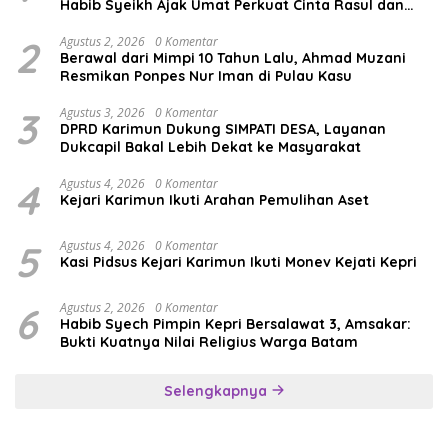
Habib Syeikh Ajak Umat Perkuat Cinta Rasul dan
Persatuan
2
Agustus 2, 2026
0 Komentar
Berawal dari Mimpi 10 Tahun Lalu, Ahmad Muzani
Resmikan Ponpes Nur Iman di Pulau Kasu
3
Agustus 3, 2026
0 Komentar
DPRD Karimun Dukung SIMPATI DESA, Layanan
Dukcapil Bakal Lebih Dekat ke Masyarakat
4
Agustus 4, 2026
0 Komentar
Kejari Karimun Ikuti Arahan Pemulihan Aset
5
Agustus 4, 2026
0 Komentar
Kasi Pidsus Kejari Karimun Ikuti Monev Kejati Kepri
6
Agustus 2, 2026
0 Komentar
Habib Syech Pimpin Kepri Bersalawat 3, Amsakar:
Bukti Kuatnya Nilai Religius Warga Batam
Selengkapnya