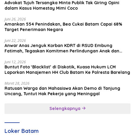
Advokat Tujuh Tersangka Minta Publik Tak Giring Opini
dalam Kasus Homestay Mimi Coco
Juni 26, 2026
Amankan 554 Penindakan, Bea Cukai Batam Capai 68%
Target Penerimaan Negara
Juni 22, 2026
Anwar Anas Jenguk Korban KDRT di RSUD Embung
Fatimah, Tegaskan Komitmen Perlindungan Anak dan
Korban Kekerasan
Juni 12, 2026
Buntut Foto ‘Blacklist’ di Diskotik, Kuasa Hukum LCM
Laporkan Manajemen HH Club Batam Ke Polresta Barelang
Maret 28, 2026
Ratusan Warga dan Mahasiswa Akan Demo di Tanjung
Uncang, Tuntut Hak Pekerja yang Meninggal
Selengkapnya
Loker Batam