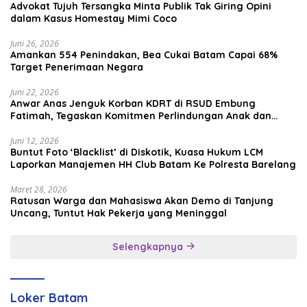
Advokat Tujuh Tersangka Minta Publik Tak Giring Opini
dalam Kasus Homestay Mimi Coco
Juni 26, 2026
Amankan 554 Penindakan, Bea Cukai Batam Capai 68%
Target Penerimaan Negara
Juni 22, 2026
Anwar Anas Jenguk Korban KDRT di RSUD Embung
Fatimah, Tegaskan Komitmen Perlindungan Anak dan
Korban Kekerasan
Juni 12, 2026
Buntut Foto ‘Blacklist’ di Diskotik, Kuasa Hukum LCM
Laporkan Manajemen HH Club Batam Ke Polresta Barelang
Maret 28, 2026
Ratusan Warga dan Mahasiswa Akan Demo di Tanjung
Uncang, Tuntut Hak Pekerja yang Meninggal
Selengkapnya
Loker Batam