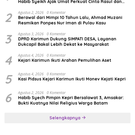
Habib Syeikh Ajak Umat Perkuat Cinta Rasul dan
Persatuan
2
Agustus 2, 2026
0 Komentar
Berawal dari Mimpi 10 Tahun Lalu, Ahmad Muzani
Resmikan Ponpes Nur Iman di Pulau Kasu
3
Agustus 3, 2026
0 Komentar
DPRD Karimun Dukung SIMPATI DESA, Layanan
Dukcapil Bakal Lebih Dekat ke Masyarakat
4
Agustus 4, 2026
0 Komentar
Kejari Karimun Ikuti Arahan Pemulihan Aset
5
Agustus 4, 2026
0 Komentar
Kasi Pidsus Kejari Karimun Ikuti Monev Kejati Kepri
6
Agustus 2, 2026
0 Komentar
Habib Syech Pimpin Kepri Bersalawat 3, Amsakar:
Bukti Kuatnya Nilai Religius Warga Batam
Selengkapnya