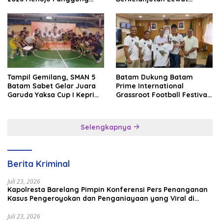
Internasional
Batam Premier FC
Tampil Gemilang, SMAN 5
Batam Dukung Batam
Batam Sabet Gelar Juara
Prime International
Garuda Yaksa Cup I Kepri
Grassroot Football Festival
2026
2026, Perkuat Sport
Tourism dan Persahabatan
Indonesia–Singapura–
Selengkapnya
Brunei–Malaysia
Berita Kriminal
Juli 23, 2026
Kapolresta Barelang Pimpin Konferensi Pers Penanganan
Kasus Pengeroyokan dan Penganiayaan yang Viral di
Media Sosial
Juli 23, 2026