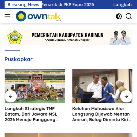
Langsung
an Promo Menarik di PKP Expo 2026
Breaking News
Langkah Strategis 
ke
konten
Puskopkar
Langkah Strategis TMP
Keluhan Mahasiswa Alor
Batam, Dari Jawara MSL
Langsung Dijawab Mentan
2026 Menuju Panggung
Amran, Bulog Diminta Kirim
Internasional
Beras Hari Itu Juga