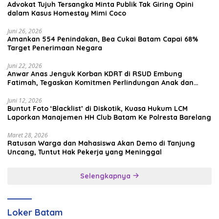
Advokat Tujuh Tersangka Minta Publik Tak Giring Opini
dalam Kasus Homestay Mimi Coco
Juni 26, 2026
Amankan 554 Penindakan, Bea Cukai Batam Capai 68%
Target Penerimaan Negara
Juni 22, 2026
Anwar Anas Jenguk Korban KDRT di RSUD Embung
Fatimah, Tegaskan Komitmen Perlindungan Anak dan
Korban Kekerasan
Juni 12, 2026
Buntut Foto ‘Blacklist’ di Diskotik, Kuasa Hukum LCM
Laporkan Manajemen HH Club Batam Ke Polresta Barelang
Maret 28, 2026
Ratusan Warga dan Mahasiswa Akan Demo di Tanjung
Uncang, Tuntut Hak Pekerja yang Meninggal
Selengkapnya
Loker Batam