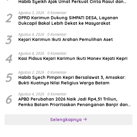
Habib Syeikh Ajak Umat Perkuat Cinta Rasul dan
Persatuan
2
Agustus 3, 2026
0 Komentar
DPRD Karimun Dukung SIMPATI DESA, Layanan
Dukcapil Bakal Lebih Dekat ke Masyarakat
3
Agustus 4, 2026
0 Komentar
Kejari Karimun Ikuti Arahan Pemulihan Aset
4
Agustus 4, 2026
0 Komentar
Kasi Pidsus Kejari Karimun Ikuti Monev Kejati Kepri
5
Agustus 2, 2026
0 Komentar
Habib Syech Pimpin Kepri Bersalawat 3, Amsakar:
Bukti Kuatnya Nilai Religius Warga Batam
6
Agustus 4, 2026
0 Komentar
APBD Perubahan 2026 Naik Jadi Rp4,51 Triliun,
Pemko Batam Prioritaskan Penanganan Banjir dan
Pendidikan
Selengkapnya