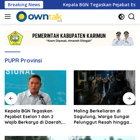
Langsung
urnas 2026
Breaking News
Kepala BGN Tegaskan Pejabat Eselon 1 dan 
ke
konten
PUPR Provinsi
Kepala BGN Tegaskan
Maling Berkeliaran di
Pejabat Eselon 1 dan 2
Sagulung, Warga Sungai
Wajib Berkarya di Daerah,
Pelunggut Resah hingga
Bukan Menumpuk di
Rela Begadang
Jakarta