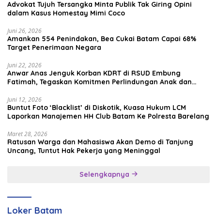
Advokat Tujuh Tersangka Minta Publik Tak Giring Opini
dalam Kasus Homestay Mimi Coco
Juni 26, 2026
Amankan 554 Penindakan, Bea Cukai Batam Capai 68%
Target Penerimaan Negara
Juni 22, 2026
Anwar Anas Jenguk Korban KDRT di RSUD Embung
Fatimah, Tegaskan Komitmen Perlindungan Anak dan
Korban Kekerasan
Juni 12, 2026
Buntut Foto ‘Blacklist’ di Diskotik, Kuasa Hukum LCM
Laporkan Manajemen HH Club Batam Ke Polresta Barelang
Maret 28, 2026
Ratusan Warga dan Mahasiswa Akan Demo di Tanjung
Uncang, Tuntut Hak Pekerja yang Meninggal
Selengkapnya
Loker Batam