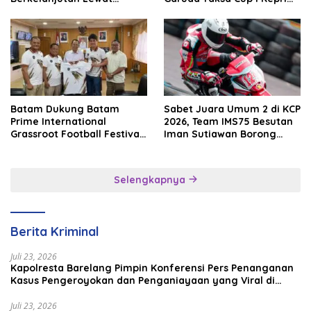
Batam Premier FC
2026
Batam Dukung Batam
Sabet Juara Umum 2 di KCP
Prime International
2026, Team IMS75 Besutan
Grassroot Football Festival
Iman Sutiawan Borong
2026, Perkuat Sport
Podium
Tourism dan Persahabatan
Indonesia–Singapura–
Selengkapnya
Brunei–Malaysia
Berita Kriminal
Juli 23, 2026
Kapolresta Barelang Pimpin Konferensi Pers Penanganan
Kasus Pengeroyokan dan Penganiayaan yang Viral di
Media Sosial
Juli 23, 2026