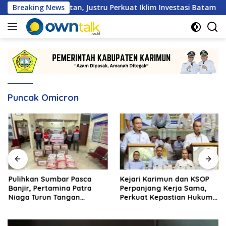
Langsung
n Hambatan, Justru Perkuat Iklim Investasi Batam
Breaking News
Pu
ke
konten
Puncak Omicron
Pulihkan Sumbar Pasca
Kejari Karimun dan KSOP
Banjir, Pertamina Patra
Perpanjang Kerja Sama,
Niaga Turun Tangan
Perkuat Kepastian Hukum
Salurkan Bantuan
di Sektor Maritim
Kemanusiaan