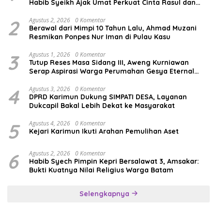
Habib Syeikh Ajak Umat Perkuat Cinta Rasul dan
Persatuan
2
Agustus 2, 2026
0 Komentar
Berawal dari Mimpi 10 Tahun Lalu, Ahmad Muzani
Resmikan Ponpes Nur Iman di Pulau Kasu
3
Agustus 1, 2026
0 Komentar
Tutup Reses Masa Sidang III, Aweng Kurniawan
Serap Aspirasi Warga Perumahan Gesya Eternal
soal USB SD
4
Agustus 3, 2026
0 Komentar
DPRD Karimun Dukung SIMPATI DESA, Layanan
Dukcapil Bakal Lebih Dekat ke Masyarakat
5
Agustus 4, 2026
0 Komentar
Kejari Karimun Ikuti Arahan Pemulihan Aset
6
Agustus 2, 2026
0 Komentar
Habib Syech Pimpin Kepri Bersalawat 3, Amsakar:
Bukti Kuatnya Nilai Religius Warga Batam
Selengkapnya