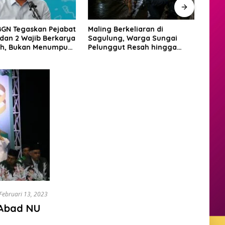
BGN Tegaskan Pejabat
Maling Berkeliaran di
RSBP
 dan 2 Wajib Berkarya
Sagulung, Warga Sungai
Diam
ah, Bukan Menumpuk
Pelunggut Resah hingga
Laya
ta
Rela Begadang
Inter
Februari 13, 2023
 Abad NU