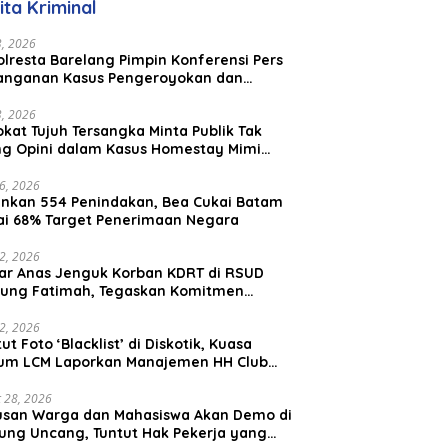
ita Kriminal
23, 2026
lresta Barelang Pimpin Konferensi Pers
anganan Kasus Pengeroyokan dan
aniayaan yang Viral di Media Sosial
23, 2026
kat Tujuh Tersangka Minta Publik Tak
ing Opini dalam Kasus Homestay Mimi
o
26, 2026
nkan 554 Penindakan, Bea Cukai Batam
ai 68% Target Penerimaan Negara
22, 2026
ar Anas Jenguk Korban KDRT di RSUD
ung Fatimah, Tegaskan Komitmen
lindungan Anak dan Korban Kekerasan
12, 2026
ut Foto ‘Blacklist’ di Diskotik, Kuasa
um LCM Laporkan Manajemen HH Club
am Ke Polresta Barelang
 28, 2026
usan Warga dan Mahasiswa Akan Demo di
ung Uncang, Tuntut Hak Pekerja yang