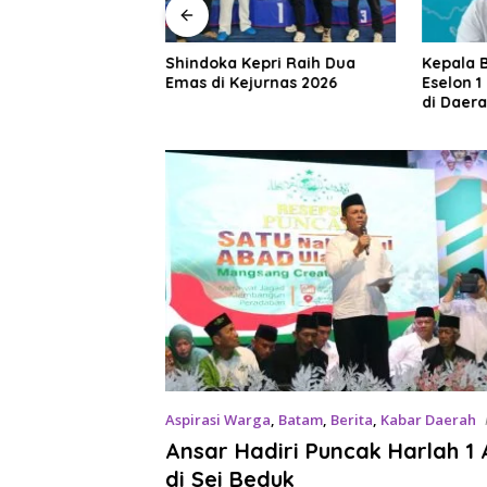
an Serap Aspirasi
Shindoka Kepri Raih Dua
Kepala 
m Lestari,
Emas di Kejurnas 2026
Eselon 1
an Pembangunan
di Daer
dah
di Jakar
Aspirasi Warga
,
Batam
,
Berita
,
Kabar Daerah
Ansar Hadiri Puncak Harlah 1
di Sei Beduk