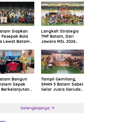
Batam Siapkan
Langkah Strategis
t Pesepak Bola
TMP Batam, Dari
a Lewat Batam
Jawara MSL 2026
e International
Menuju Panggung
sroot Football
Internasional
ival 2026
Batam Bangun
Tampil Gemilang,
sistem Sepak
SMAN 5 Batam Sabet
 Berkelanjutan
Gelar Juara Garuda
at Batam
Yaksa Cup I Kepri
mier FC
2026
Selengkapnya