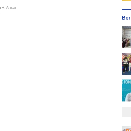
 H. Ansar
…
Ber