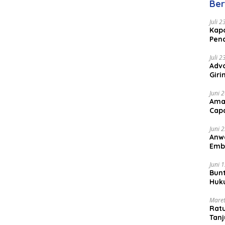
Ber
Juli 
Kapo
Pen
Peng
Juli 
Advo
Gir
Coc
Juni 
Ama
Cap
Juni 
Anw
Emb
Per
Juni 
Bunt
Huk
Bat
Maret
Rat
Tanj