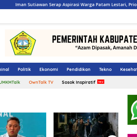
awan Serap Aspirasi Warga Patam Lestari, Prioritaskan Pemb
inal
Politik
Ekonomi
Pendidikan
Tekno
Keseha
UMKMTalk
OwnTalk TV
Sosok Inspiratif