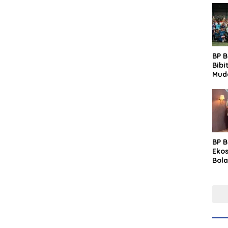
BP 
Bibi
Mud
Prim
Gras
Fest
BP 
Eko
Bola
Lew
Pre