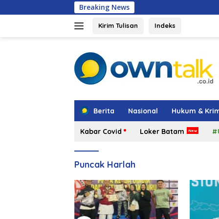
Langsung
Breaking News
Iman Suti
ke
konten
Kirim Tulisan
Indeks
tutup
Berita
Nasional
Hukum & Krim
Kabar Covid
Loker Batam
#
Puncak Harlah