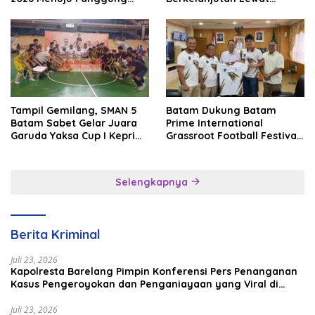
Internasional
Batam Premier FC
Tampil Gemilang, SMAN 5
Batam Dukung Batam
Batam Sabet Gelar Juara
Prime International
Garuda Yaksa Cup I Kepri
Grassroot Football Festival
2026
2026, Perkuat Sport
Tourism dan Persahabatan
Indonesia–Singapura–
Selengkapnya
Brunei–Malaysia
Berita Kriminal
Juli 23, 2026
Kapolresta Barelang Pimpin Konferensi Pers Penanganan
Kasus Pengeroyokan dan Penganiayaan yang Viral di
Media Sosial
Juli 23, 2026