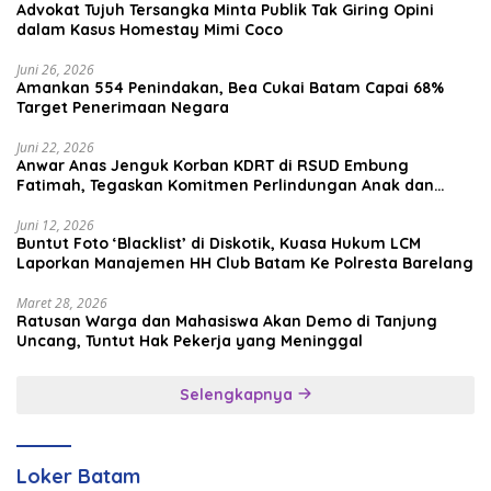
Advokat Tujuh Tersangka Minta Publik Tak Giring Opini
dalam Kasus Homestay Mimi Coco
Juni 26, 2026
Amankan 554 Penindakan, Bea Cukai Batam Capai 68%
Target Penerimaan Negara
Juni 22, 2026
Anwar Anas Jenguk Korban KDRT di RSUD Embung
Fatimah, Tegaskan Komitmen Perlindungan Anak dan
Korban Kekerasan
Juni 12, 2026
Buntut Foto ‘Blacklist’ di Diskotik, Kuasa Hukum LCM
Laporkan Manajemen HH Club Batam Ke Polresta Barelang
Maret 28, 2026
Ratusan Warga dan Mahasiswa Akan Demo di Tanjung
Uncang, Tuntut Hak Pekerja yang Meninggal
Selengkapnya
Loker Batam