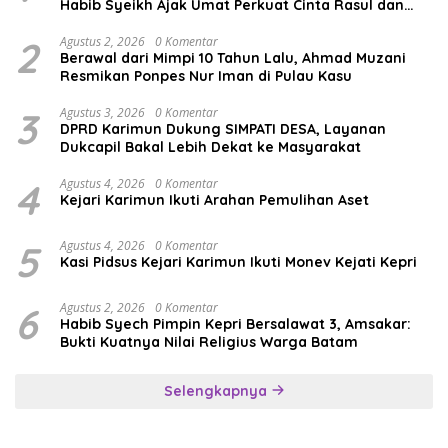
Habib Syeikh Ajak Umat Perkuat Cinta Rasul dan
Persatuan
2
Agustus 2, 2026
0 Komentar
Berawal dari Mimpi 10 Tahun Lalu, Ahmad Muzani
Resmikan Ponpes Nur Iman di Pulau Kasu
3
Agustus 3, 2026
0 Komentar
DPRD Karimun Dukung SIMPATI DESA, Layanan
Dukcapil Bakal Lebih Dekat ke Masyarakat
4
Agustus 4, 2026
0 Komentar
Kejari Karimun Ikuti Arahan Pemulihan Aset
5
Agustus 4, 2026
0 Komentar
Kasi Pidsus Kejari Karimun Ikuti Monev Kejati Kepri
6
Agustus 2, 2026
0 Komentar
Habib Syech Pimpin Kepri Bersalawat 3, Amsakar:
Bukti Kuatnya Nilai Religius Warga Batam
Selengkapnya