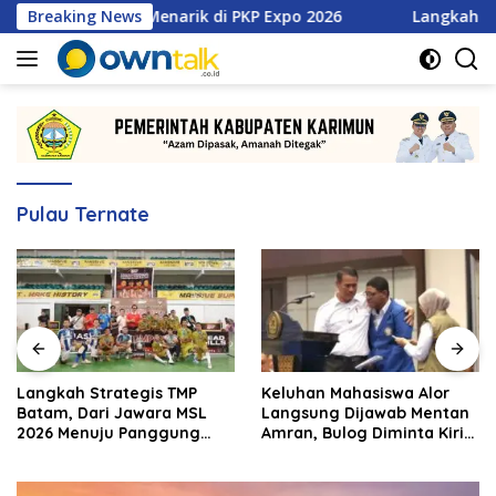
Langsung
an Promo Menarik di PKP Expo 2026
Breaking News
Langkah Strategis 
ke
konten
Pulau Ternate
Langkah Strategis TMP
Keluhan Mahasiswa Alor
Batam, Dari Jawara MSL
Langsung Dijawab Mentan
2026 Menuju Panggung
Amran, Bulog Diminta Kirim
Internasional
Beras Hari Itu Juga