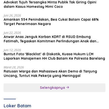
Advokat Tujuh Tersangka Minta Publik Tak Giring Opini
dalam Kasus Homestay Mimi Coco
Juni 26, 2026
Amankan 554 Penindakan, Bea Cukai Batam Capai 68%
Target Penerimaan Negara
Juni 22, 2026
Anwar Anas Jenguk Korban KDRT di RSUD Embung
Fatimah, Tegaskan Komitmen Perlindungan Anak dan
Korban Kekerasan
Juni 12, 2026
Buntut Foto ‘Blacklist’ di Diskotik, Kuasa Hukum LCM
Laporkan Manajemen HH Club Batam Ke Polresta Barelang
Maret 28, 2026
Ratusan Warga dan Mahasiswa Akan Demo di Tanjung
Uncang, Tuntut Hak Pekerja yang Meninggal
Selengkapnya
Loker Batam