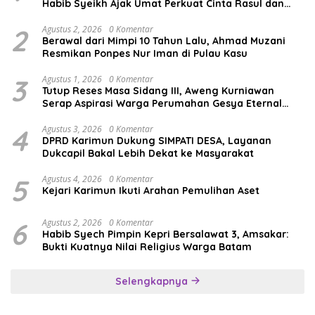
Habib Syeikh Ajak Umat Perkuat Cinta Rasul dan
Persatuan
2
Agustus 2, 2026
0 Komentar
Berawal dari Mimpi 10 Tahun Lalu, Ahmad Muzani
Resmikan Ponpes Nur Iman di Pulau Kasu
3
Agustus 1, 2026
0 Komentar
Tutup Reses Masa Sidang III, Aweng Kurniawan
Serap Aspirasi Warga Perumahan Gesya Eternal
soal USB SD
4
Agustus 3, 2026
0 Komentar
DPRD Karimun Dukung SIMPATI DESA, Layanan
Dukcapil Bakal Lebih Dekat ke Masyarakat
5
Agustus 4, 2026
0 Komentar
Kejari Karimun Ikuti Arahan Pemulihan Aset
6
Agustus 2, 2026
0 Komentar
Habib Syech Pimpin Kepri Bersalawat 3, Amsakar:
Bukti Kuatnya Nilai Religius Warga Batam
Selengkapnya