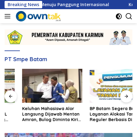
Langsung
a MSL 2026 Menuju Panggung Internasional
Breaking News
Keluhan Mah
ke
konten
PT Smpe Batam
Keluhan Mahasiswa Alor
BP Batam Segera Buka
Langsung Dijawab Mentan
Layanan Alokasi Tanah
Amran, Bulog Diminta Kirim
Reguler Berbasis Digital
Beras Hari Itu Juga
Lewat LMS