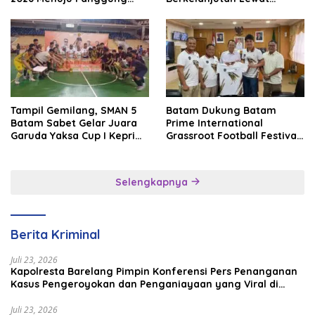
Internasional
Batam Premier FC
Tampil Gemilang, SMAN 5
Batam Dukung Batam
Batam Sabet Gelar Juara
Prime International
Garuda Yaksa Cup I Kepri
Grassroot Football Festival
2026
2026, Perkuat Sport
Tourism dan Persahabatan
Indonesia–Singapura–
Selengkapnya
Brunei–Malaysia
Berita Kriminal
Juli 23, 2026
Kapolresta Barelang Pimpin Konferensi Pers Penanganan
Kasus Pengeroyokan dan Penganiayaan yang Viral di
Media Sosial
Juli 23, 2026