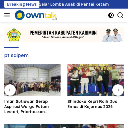
Langsung
S Karimun Gelar Lomba Anak di Pantai Ketam
Breaking News
Iman Sut
ke
konten
pt saipem
Iman Sutiawan Serap
Shindoka Kepri Raih Dua
Aspirasi Warga Patam
Emas di Kejurnas 2026
Lestari, Prioritaskan
Pembangunan Rumah
Ibadah