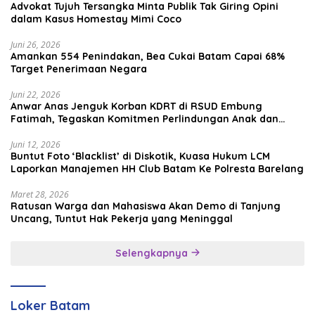
Advokat Tujuh Tersangka Minta Publik Tak Giring Opini
dalam Kasus Homestay Mimi Coco
Juni 26, 2026
Amankan 554 Penindakan, Bea Cukai Batam Capai 68%
Target Penerimaan Negara
Juni 22, 2026
Anwar Anas Jenguk Korban KDRT di RSUD Embung
Fatimah, Tegaskan Komitmen Perlindungan Anak dan
Korban Kekerasan
Juni 12, 2026
Buntut Foto ‘Blacklist’ di Diskotik, Kuasa Hukum LCM
Laporkan Manajemen HH Club Batam Ke Polresta Barelang
Maret 28, 2026
Ratusan Warga dan Mahasiswa Akan Demo di Tanjung
Uncang, Tuntut Hak Pekerja yang Meninggal
Selengkapnya
Loker Batam