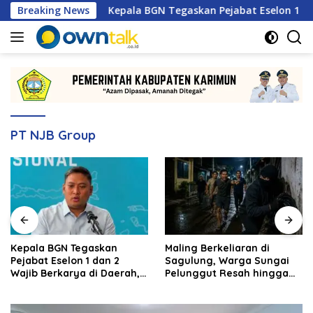
Langsung
2026
Breaking News
Kepala BGN Tegaskan Pejabat Eselon 1 dan 2 Waji
ke
konten
PT NJB Group
Kepala BGN Tegaskan
Maling Berkeliaran di
Pejabat Eselon 1 dan 2
Sagulung, Warga Sungai
Wajib Berkarya di Daerah,
Pelunggut Resah hingga
Bukan Menumpuk di
Rela Begadang
Jakarta