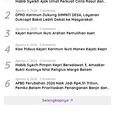
Habib Syeikh Ajak Umat Perkuat Cinta Rasul dan
Persatuan
2
Agustus 3, 2026
0 Komentar
DPRD Karimun Dukung SIMPATI DESA, Layanan
Dukcapil Bakal Lebih Dekat ke Masyarakat
3
Agustus 4, 2026
0 Komentar
Kejari Karimun Ikuti Arahan Pemulihan Aset
4
Agustus 4, 2026
0 Komentar
Kasi Pidsus Kejari Karimun Ikuti Monev Kejati Kepri
5
Agustus 2, 2026
0 Komentar
Habib Syech Pimpin Kepri Bersalawat 3, Amsakar:
Bukti Kuatnya Nilai Religius Warga Batam
6
Agustus 4, 2026
0 Komentar
APBD Perubahan 2026 Naik Jadi Rp4,51 Triliun,
Pemko Batam Prioritaskan Penanganan Banjir dan
Pendidikan
Selengkapnya