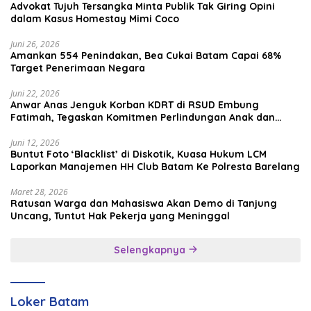
Advokat Tujuh Tersangka Minta Publik Tak Giring Opini
dalam Kasus Homestay Mimi Coco
Juni 26, 2026
Amankan 554 Penindakan, Bea Cukai Batam Capai 68%
Target Penerimaan Negara
Juni 22, 2026
Anwar Anas Jenguk Korban KDRT di RSUD Embung
Fatimah, Tegaskan Komitmen Perlindungan Anak dan
Korban Kekerasan
Juni 12, 2026
Buntut Foto ‘Blacklist’ di Diskotik, Kuasa Hukum LCM
Laporkan Manajemen HH Club Batam Ke Polresta Barelang
Maret 28, 2026
Ratusan Warga dan Mahasiswa Akan Demo di Tanjung
Uncang, Tuntut Hak Pekerja yang Meninggal
Selengkapnya
Loker Batam