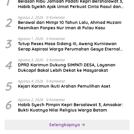
1
Belasan Ribu Jamaah Padati Kepri Bersholawat 3,
Habib Syeikh Ajak Umat Perkuat Cinta Rasul dan
Persatuan
2
Agustus 2, 2026
0 Komentar
Berawal dari Mimpi 10 Tahun Lalu, Ahmad Muzani
Resmikan Ponpes Nur Iman di Pulau Kasu
3
Agustus 1, 2026
0 Komentar
Tutup Reses Masa Sidang III, Aweng Kurniawan
Serap Aspirasi Warga Perumahan Gesya Eternal
soal USB SD
4
Agustus 3, 2026
0 Komentar
DPRD Karimun Dukung SIMPATI DESA, Layanan
Dukcapil Bakal Lebih Dekat ke Masyarakat
5
Agustus 4, 2026
0 Komentar
Kejari Karimun Ikuti Arahan Pemulihan Aset
6
Agustus 2, 2026
0 Komentar
Habib Syech Pimpin Kepri Bersalawat 3, Amsakar:
Bukti Kuatnya Nilai Religius Warga Batam
Selengkapnya