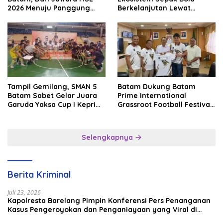
2026 Menuju Panggung
Berkelanjutan Lewat
Internasional
Batam Premier FC
Tampil Gemilang, SMAN 5
Batam Dukung Batam
Batam Sabet Gelar Juara
Prime International
Garuda Yaksa Cup I Kepri
Grassroot Football Festival
2026
2026, Perkuat Sport
Tourism dan Persahabatan
Indonesia–Singapura–
Selengkapnya
Brunei–Malaysia
Berita Kriminal
Juli 23, 2026
Kapolresta Barelang Pimpin Konferensi Pers Penanganan
Kasus Pengeroyokan dan Penganiayaan yang Viral di
Media Sosial