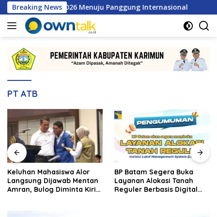
Langsung
ra MSL 2026 Menuju Panggung Internasional
Breaking News
Keluhan M
ke
konten
PT ATB
Keluhan Mahasiswa Alor
BP Batam Segera Buka
Langsung Dijawab Mentan
Layanan Alokasi Tanah
Amran, Bulog Diminta Kirim
Reguler Berbasis Digital
Beras Hari Itu Juga
Lewat LMS