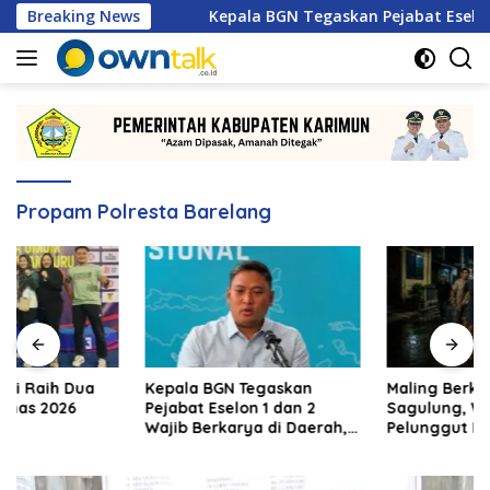
Langsung
nas 2026
Breaking News
Kepala BGN Tegaskan Pejabat Eselon 1 dan 2 
ke
konten
Propam Polresta Barelang
Kepala BGN Tegaskan
Maling Berkeliaran di
Pejabat Eselon 1 dan 2
Sagulung, Warga Sungai
Wajib Berkarya di Daerah,
Pelunggut Resah hingga
Bukan Menumpuk di
Rela Begadang
Jakarta