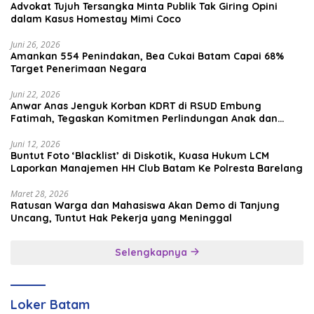
Advokat Tujuh Tersangka Minta Publik Tak Giring Opini
dalam Kasus Homestay Mimi Coco
Juni 26, 2026
Amankan 554 Penindakan, Bea Cukai Batam Capai 68%
Target Penerimaan Negara
Juni 22, 2026
Anwar Anas Jenguk Korban KDRT di RSUD Embung
Fatimah, Tegaskan Komitmen Perlindungan Anak dan
Korban Kekerasan
Juni 12, 2026
Buntut Foto ‘Blacklist’ di Diskotik, Kuasa Hukum LCM
Laporkan Manajemen HH Club Batam Ke Polresta Barelang
Maret 28, 2026
Ratusan Warga dan Mahasiswa Akan Demo di Tanjung
Uncang, Tuntut Hak Pekerja yang Meninggal
Selengkapnya
Loker Batam