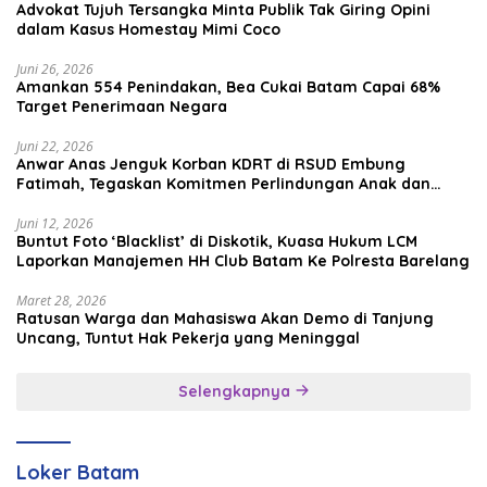
Advokat Tujuh Tersangka Minta Publik Tak Giring Opini
dalam Kasus Homestay Mimi Coco
Juni 26, 2026
Amankan 554 Penindakan, Bea Cukai Batam Capai 68%
Target Penerimaan Negara
Juni 22, 2026
Anwar Anas Jenguk Korban KDRT di RSUD Embung
Fatimah, Tegaskan Komitmen Perlindungan Anak dan
Korban Kekerasan
Juni 12, 2026
Buntut Foto ‘Blacklist’ di Diskotik, Kuasa Hukum LCM
Laporkan Manajemen HH Club Batam Ke Polresta Barelang
Maret 28, 2026
Ratusan Warga dan Mahasiswa Akan Demo di Tanjung
Uncang, Tuntut Hak Pekerja yang Meninggal
Selengkapnya
Loker Batam