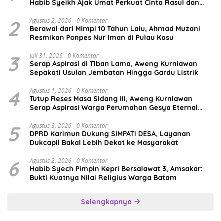
Habib Syeikh Ajak Umat Perkuat Cinta Rasul dan
Persatuan
2
Agustus 2, 2026
0 Komentar
Berawal dari Mimpi 10 Tahun Lalu, Ahmad Muzani
Resmikan Ponpes Nur Iman di Pulau Kasu
3
Juli 31, 2026
0 Komentar
Serap Aspirasi di Tiban Lama, Aweng Kurniawan
Sepakati Usulan Jembatan Hingga Gardu Listrik
4
Agustus 1, 2026
0 Komentar
Tutup Reses Masa Sidang III, Aweng Kurniawan
Serap Aspirasi Warga Perumahan Gesya Eternal
soal USB SD
5
Agustus 3, 2026
0 Komentar
DPRD Karimun Dukung SIMPATI DESA, Layanan
Dukcapil Bakal Lebih Dekat ke Masyarakat
6
Agustus 2, 2026
0 Komentar
Habib Syech Pimpin Kepri Bersalawat 3, Amsakar:
Bukti Kuatnya Nilai Religius Warga Batam
Selengkapnya