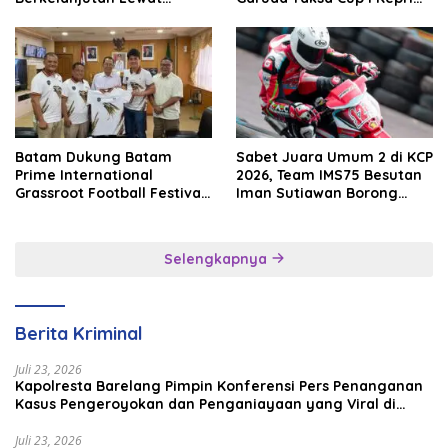
Batam Premier FC
2026
Batam Dukung Batam
Sabet Juara Umum 2 di KCP
Prime International
2026, Team IMS75 Besutan
Grassroot Football Festival
Iman Sutiawan Borong
2026, Perkuat Sport
Podium
Tourism dan Persahabatan
Indonesia–Singapura–
Selengkapnya
Brunei–Malaysia
Berita Kriminal
Juli 23, 2026
Kapolresta Barelang Pimpin Konferensi Pers Penanganan
Kasus Pengeroyokan dan Penganiayaan yang Viral di
Media Sosial
Juli 23, 2026