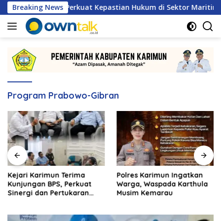
Langsung
ja Sama, Perkuat Kepastian Hukum di Sektor Maritim
Breaking News
K
ke
konten
Program Prabowo-Gibran
Kejari Karimun Terima
Polres Karimun Ingatkan
Kunjungan BPS, Perkuat
Warga, Waspada Karthula
Sinergi dan Pertukaran
Musim Kemarau
Data