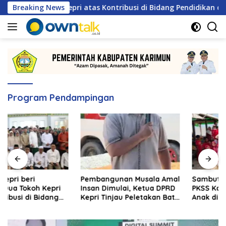
Langsung
ua Tokoh Kepri atas Kontribusi di Bidang Pendidikan dan Keam
Breaking News
ke
konten
Program Pendampingan
Pembangunan Musala Amal
Sambut HUT ke-81 RI, DPD
Insan Dimulai, Ketua DPRD
PKSS Karimun Gelar Lomba
Kepri Tinjau Peletakan Batu
Anak di Pantai Ketam
Pertama