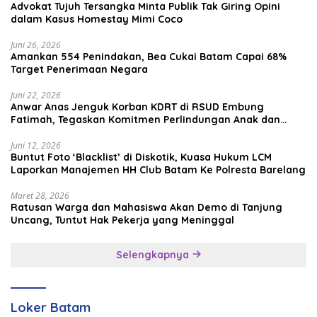
Advokat Tujuh Tersangka Minta Publik Tak Giring Opini
dalam Kasus Homestay Mimi Coco
Juni 26, 2026
Amankan 554 Penindakan, Bea Cukai Batam Capai 68%
Target Penerimaan Negara
Juni 22, 2026
Anwar Anas Jenguk Korban KDRT di RSUD Embung
Fatimah, Tegaskan Komitmen Perlindungan Anak dan
Korban Kekerasan
Juni 12, 2026
Buntut Foto ‘Blacklist’ di Diskotik, Kuasa Hukum LCM
Laporkan Manajemen HH Club Batam Ke Polresta Barelang
Maret 28, 2026
Ratusan Warga dan Mahasiswa Akan Demo di Tanjung
Uncang, Tuntut Hak Pekerja yang Meninggal
Selengkapnya
Loker Batam