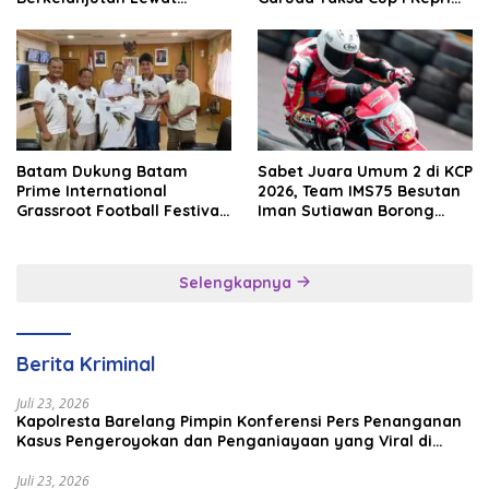
Batam Premier FC
2026
Batam Dukung Batam
Sabet Juara Umum 2 di KCP
Prime International
2026, Team IMS75 Besutan
Grassroot Football Festival
Iman Sutiawan Borong
2026, Perkuat Sport
Podium
Tourism dan Persahabatan
Indonesia–Singapura–
Selengkapnya
Brunei–Malaysia
Berita Kriminal
Juli 23, 2026
Kapolresta Barelang Pimpin Konferensi Pers Penanganan
Kasus Pengeroyokan dan Penganiayaan yang Viral di
Media Sosial
Juli 23, 2026