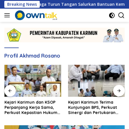
Langsung
na Patra Niaga Turun Tangan Salurkan Bantuan Kemanusiaan
Breaking News
ke
konten
Profil Akhmad Rosano
Kejari Karimun dan KSOP
Kejari Karimun Terima
Perpanjang Kerja Sama,
Kunjungan BPS, Perkuat
Perkuat Kepastian Hukum
Sinergi dan Pertukaran
di Sektor Maritim
Data