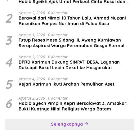
Habib Syeikh Ajak Umat Perkuat Cinta Rasul dan
Persatuan
2
Agustus 2, 2026
0 Komentar
Berawal dari Mimpi 10 Tahun Lalu, Ahmad Muzani
Resmikan Ponpes Nur Iman di Pulau Kasu
3
Agustus 1, 2026
0 Komentar
Tutup Reses Masa Sidang III, Aweng Kurniawan
Serap Aspirasi Warga Perumahan Gesya Eternal
soal USB SD
4
Agustus 3, 2026
0 Komentar
DPRD Karimun Dukung SIMPATI DESA, Layanan
Dukcapil Bakal Lebih Dekat ke Masyarakat
5
Agustus 4, 2026
0 Komentar
Kejari Karimun Ikuti Arahan Pemulihan Aset
6
Agustus 2, 2026
0 Komentar
Habib Syech Pimpin Kepri Bersalawat 3, Amsakar:
Bukti Kuatnya Nilai Religius Warga Batam
Selengkapnya