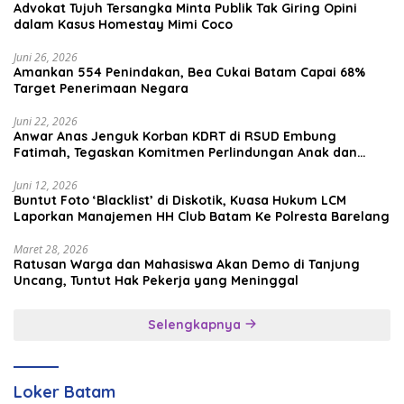
Advokat Tujuh Tersangka Minta Publik Tak Giring Opini
dalam Kasus Homestay Mimi Coco
Juni 26, 2026
Amankan 554 Penindakan, Bea Cukai Batam Capai 68%
Target Penerimaan Negara
Juni 22, 2026
Anwar Anas Jenguk Korban KDRT di RSUD Embung
Fatimah, Tegaskan Komitmen Perlindungan Anak dan
Korban Kekerasan
Juni 12, 2026
Buntut Foto ‘Blacklist’ di Diskotik, Kuasa Hukum LCM
Laporkan Manajemen HH Club Batam Ke Polresta Barelang
Maret 28, 2026
Ratusan Warga dan Mahasiswa Akan Demo di Tanjung
Uncang, Tuntut Hak Pekerja yang Meninggal
Selengkapnya
Loker Batam