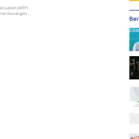
gecualian (WTP)
poran Keuangan…
Ber