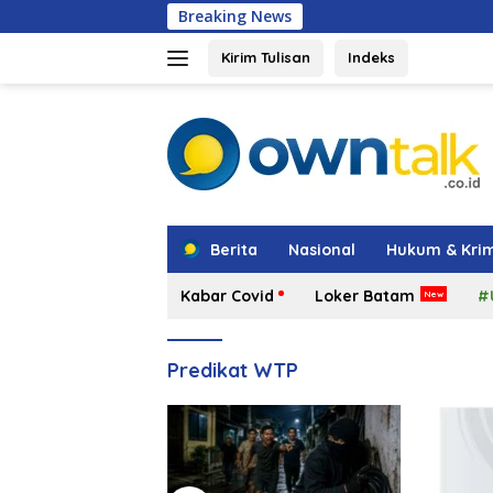
Langsung
Breaking News
Kepala BGN Tegas
ke
konten
Kirim Tulisan
Indeks
tutup
Berita
Nasional
Hukum & Krim
Kabar Covid
Loker Batam
#
Predikat WTP