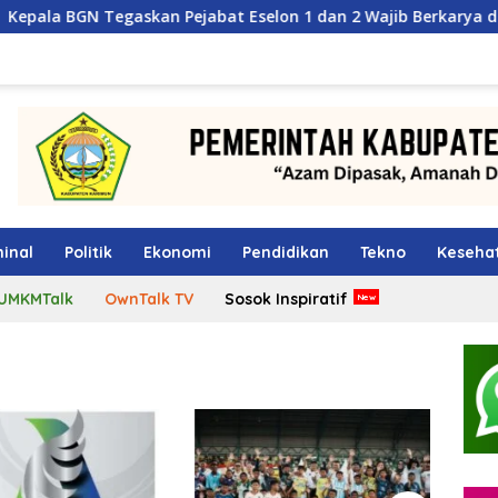
kan Pejabat Eselon 1 dan 2 Wajib Berkarya di Daerah, Bukan M
inal
Politik
Ekonomi
Pendidikan
Tekno
Keseha
UMKMTalk
OwnTalk TV
Sosok Inspiratif