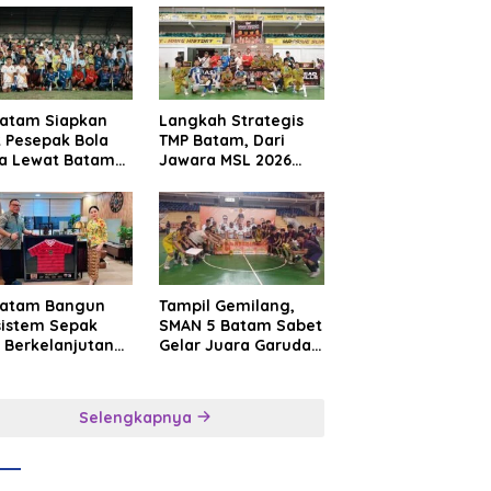
Batam Siapkan
Langkah Strategis
t Pesepak Bola
TMP Batam, Dari
a Lewat Batam
Jawara MSL 2026
e International
Menuju Panggung
sroot Football
Internasional
ival 2026
Batam Bangun
Tampil Gemilang,
sistem Sepak
SMAN 5 Batam Sabet
 Berkelanjutan
Gelar Juara Garuda
at Batam
Yaksa Cup I Kepri
mier FC
2026
Selengkapnya