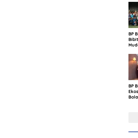
BP 
Bibi
Mud
Prim
Gras
Fest
BP 
Eko
Bola
Lew
Pre