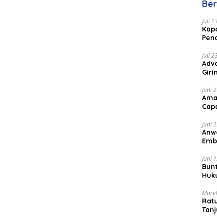
Ber
Juli 
Kapo
Pen
Peng
Juli 
Advo
Gir
Coc
Juni 
Ama
Cap
Juni 
Anw
Emb
Per
Juni 
Bunt
Huk
Bat
Maret
Rat
Tanj