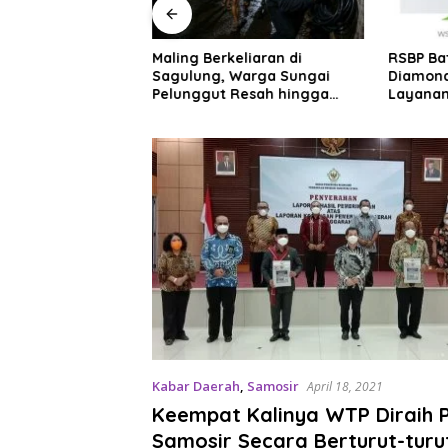
 Tegaskan Pejabat
Maling Berkeliaran di
RSBP Ba
n 2 Wajib Berkarya
Sagulung, Warga Sungai
Diamond
 Bukan Menumpuk
Pelunggut Resah hingga
Layanan
Rela Begadang
Internas
Kabar Daerah
,
Samosir
April 18, 2021
Keempat Kalinya WTP Diraih
Samosir Secara Berturut-turu