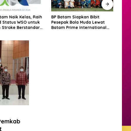
tam Naik Kelas, Raih
BP Batam Siapkan Bibit
Hadir
 Status WSO untuk
Pesepak Bola Muda Lewat
Dere
 Stroke Berstandar
Batam Prime International
PKP 
ional
Grassroot Football Festival
2026
 Pemkab
t