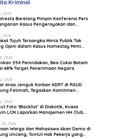
ita Kriminal
23, 2026
lresta Barelang Pimpin Konferensi Pers
anganan Kasus Pengeroyokan dan
aniayaan yang Viral di Media Sosial
23, 2026
kat Tujuh Tersangka Minta Publik Tak
ing Opini dalam Kasus Homestay Mimi
o
26, 2026
nkan 554 Penindakan, Bea Cukai Batam
ai 68% Target Penerimaan Negara
22, 2026
ar Anas Jenguk Korban KDRT di RSUD
ung Fatimah, Tegaskan Komitmen
lindungan Anak dan Korban Kekerasan
12, 2026
ut Foto ‘Blacklist’ di Diskotik, Kuasa
um LCM Laporkan Manajemen HH Club
am Ke Polresta Barelang
 28, 2026
usan Warga dan Mahasiswa Akan Demo di
ung Uncang, Tuntut Hak Pekerja yang