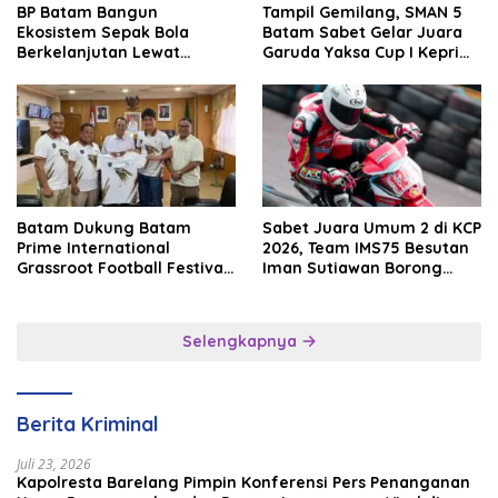
BP Batam Bangun
Tampil Gemilang, SMAN 5
Ekosistem Sepak Bola
Batam Sabet Gelar Juara
Berkelanjutan Lewat
Garuda Yaksa Cup I Kepri
Batam Premier FC
2026
Batam Dukung Batam
Sabet Juara Umum 2 di KCP
Prime International
2026, Team IMS75 Besutan
Grassroot Football Festival
Iman Sutiawan Borong
2026, Perkuat Sport
Podium
Tourism dan Persahabatan
Indonesia–Singapura–
Selengkapnya
Brunei–Malaysia
Berita Kriminal
Juli 23, 2026
Kapolresta Barelang Pimpin Konferensi Pers Penanganan