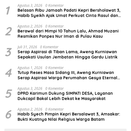
1
Agustus 3, 2026
0 Komentar
Belasan Ribu Jamaah Padati Kepri Bersholawat 3,
Habib Syeikh Ajak Umat Perkuat Cinta Rasul dan
Persatuan
2
Agustus 2, 2026
0 Komentar
Berawal dari Mimpi 10 Tahun Lalu, Ahmad Muzani
Resmikan Ponpes Nur Iman di Pulau Kasu
3
Juli 31, 2026
0 Komentar
Serap Aspirasi di Tiban Lama, Aweng Kurniawan
Sepakati Usulan Jembatan Hingga Gardu Listrik
4
Agustus 1, 2026
0 Komentar
Tutup Reses Masa Sidang III, Aweng Kurniawan
Serap Aspirasi Warga Perumahan Gesya Eternal
soal USB SD
5
Agustus 3, 2026
0 Komentar
DPRD Karimun Dukung SIMPATI DESA, Layanan
Dukcapil Bakal Lebih Dekat ke Masyarakat
6
Agustus 2, 2026
0 Komentar
Habib Syech Pimpin Kepri Bersalawat 3, Amsakar:
Bukti Kuatnya Nilai Religius Warga Batam