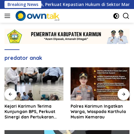
Langsung
erja Sama, Perkuat Kepastian Hukum di Sektor Maritim
Breaking News
ke
konten
predator anak
Kejari Karimun Terima
Polres Karimun Ingatkan
Kunjungan BPS, Perkuat
Warga, Waspada Karthula
Sinergi dan Pertukaran
Musim Kemarau
Data