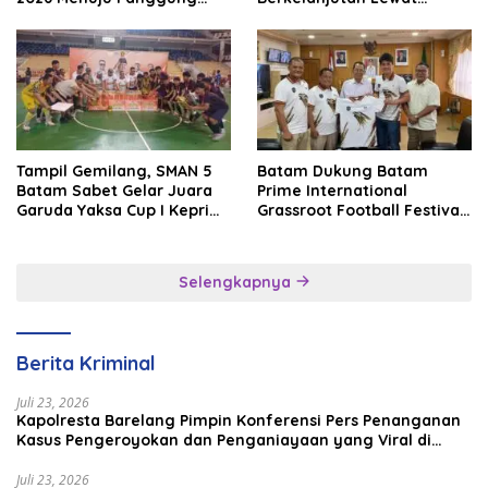
Internasional
Batam Premier FC
Tampil Gemilang, SMAN 5
Batam Dukung Batam
Batam Sabet Gelar Juara
Prime International
Garuda Yaksa Cup I Kepri
Grassroot Football Festival
2026
2026, Perkuat Sport
Tourism dan Persahabatan
Indonesia–Singapura–
Selengkapnya
Brunei–Malaysia
Berita Kriminal
Juli 23, 2026
Kapolresta Barelang Pimpin Konferensi Pers Penanganan
Kasus Pengeroyokan dan Penganiayaan yang Viral di
Media Sosial
Juli 23, 2026