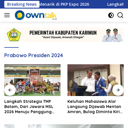
Langsung
tan Promo Menarik di PKP Expo 2026
Breaking News
Langkah Strategis 
ke
konten
Prabowo Presiden 2024
Langkah Strategis TMP
Keluhan Mahasiswa Alor
Batam, Dari Jawara MSL
Langsung Dijawab Mentan
2026 Menuju Panggung
Amran, Bulog Diminta Kirim
Internasional
Beras Hari Itu Juga