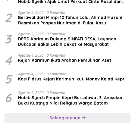
Habib Syeikh Ajak Umat Perkuat Cinta Rasul dan
Persatuan
2
Agustus 2, 2026
0 Komentar
Berawal dari Mimpi 10 Tahun Lalu, Ahmad Muzani
Resmikan Ponpes Nur Iman di Pulau Kasu
3
Agustus 3, 2026
0 Komentar
DPRD Karimun Dukung SIMPATI DESA, Layanan
Dukcapil Bakal Lebih Dekat ke Masyarakat
4
Agustus 4, 2026
0 Komentar
Kejari Karimun Ikuti Arahan Pemulihan Aset
5
Agustus 4, 2026
0 Komentar
Kasi Pidsus Kejari Karimun Ikuti Monev Kejati Kepri
6
Agustus 2, 2026
0 Komentar
Habib Syech Pimpin Kepri Bersalawat 3, Amsakar:
Bukti Kuatnya Nilai Religius Warga Batam
Selengkapnya