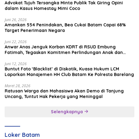
Advokat Tujuh Tersangka Minta Publik Tak Giring Opini
dalam Kasus Homestay Mimi Coco
Juni 26, 2026
Amankan 554 Penindakan, Bea Cukai Batam Capai 68%
Target Penerimaan Negara
Juni 22, 2026
Anwar Anas Jenguk Korban KDRT di RSUD Embung
Fatimah, Tegaskan Komitmen Perlindungan Anak dan
Korban Kekerasan
Juni 12, 2026
Buntut Foto ‘Blacklist’ di Diskotik, Kuasa Hukum LCM
Laporkan Manajemen HH Club Batam Ke Polresta Barelang
Maret 28, 2026
Ratusan Warga dan Mahasiswa Akan Demo di Tanjung
Uncang, Tuntut Hak Pekerja yang Meninggal
Selengkapnya
Loker Batam