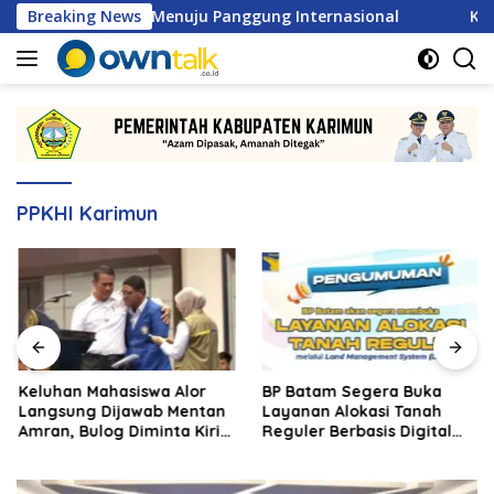
Langsung
 MSL 2026 Menuju Panggung Internasional
Breaking News
Keluhan Maha
ke
konten
PPKHI Karimun
Keluhan Mahasiswa Alor
BP Batam Segera Buka
Langsung Dijawab Mentan
Layanan Alokasi Tanah
Amran, Bulog Diminta Kirim
Reguler Berbasis Digital
Beras Hari Itu Juga
Lewat LMS