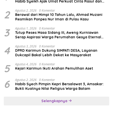
Habib Syeikh Ajak Umat Perkuat Cinta Rasul dan
Persatuan
2
Agustus 2, 2026
0 Komentar
Berawal dari Mimpi 10 Tahun Lalu, Ahmad Muzani
Resmikan Ponpes Nur Iman di Pulau Kasu
3
Agustus 1, 2026
0 Komentar
Tutup Reses Masa Sidang III, Aweng Kurniawan
Serap Aspirasi Warga Perumahan Gesya Eternal
soal USB SD
4
Agustus 3, 2026
0 Komentar
DPRD Karimun Dukung SIMPATI DESA, Layanan
Dukcapil Bakal Lebih Dekat ke Masyarakat
5
Agustus 4, 2026
0 Komentar
Kejari Karimun Ikuti Arahan Pemulihan Aset
6
Agustus 2, 2026
0 Komentar
Habib Syech Pimpin Kepri Bersalawat 3, Amsakar:
Bukti Kuatnya Nilai Religius Warga Batam
Selengkapnya