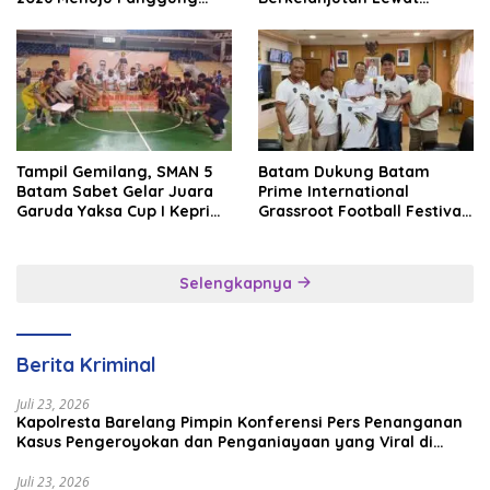
Internasional
Batam Premier FC
Tampil Gemilang, SMAN 5
Batam Dukung Batam
Batam Sabet Gelar Juara
Prime International
Garuda Yaksa Cup I Kepri
Grassroot Football Festival
2026
2026, Perkuat Sport
Tourism dan Persahabatan
Indonesia–Singapura–
Selengkapnya
Brunei–Malaysia
Berita Kriminal
Juli 23, 2026
Kapolresta Barelang Pimpin Konferensi Pers Penanganan
Kasus Pengeroyokan dan Penganiayaan yang Viral di
Media Sosial
Juli 23, 2026