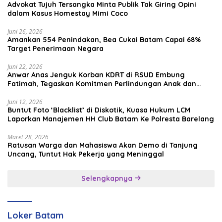
Advokat Tujuh Tersangka Minta Publik Tak Giring Opini
dalam Kasus Homestay Mimi Coco
Juni 26, 2026
Amankan 554 Penindakan, Bea Cukai Batam Capai 68%
Target Penerimaan Negara
Juni 22, 2026
Anwar Anas Jenguk Korban KDRT di RSUD Embung
Fatimah, Tegaskan Komitmen Perlindungan Anak dan
Korban Kekerasan
Juni 12, 2026
Buntut Foto ‘Blacklist’ di Diskotik, Kuasa Hukum LCM
Laporkan Manajemen HH Club Batam Ke Polresta Barelang
Maret 28, 2026
Ratusan Warga dan Mahasiswa Akan Demo di Tanjung
Uncang, Tuntut Hak Pekerja yang Meninggal
Selengkapnya
Loker Batam