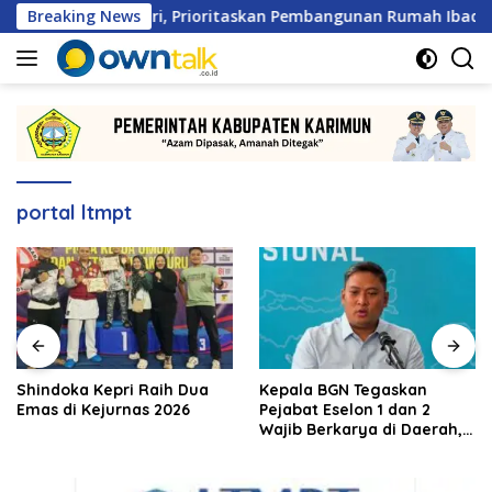
Langsung
Patam Lestari, Prioritaskan Pembangunan Rumah Ibadah
Breaking News
ke
konten
portal ltmpt
Shindoka Kepri Raih Dua
Kepala BGN Tegaskan
Emas di Kejurnas 2026
Pejabat Eselon 1 dan 2
Wajib Berkarya di Daerah,
Bukan Menumpuk di
Jakarta