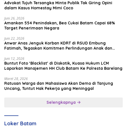
Advokat Tujuh Tersangka Minta Publik Tak Giring Opini
dalam Kasus Homestay Mimi Coco
Juni 26, 2026
Amankan 554 Penindakan, Bea Cukai Batam Capai 68%
Target Penerimaan Negara
Juni 22, 2026
Anwar Anas Jenguk Korban KDRT di RSUD Embung
Fatimah, Tegaskan Komitmen Perlindungan Anak dan
Korban Kekerasan
Juni 12, 2026
Buntut Foto ‘Blacklist’ di Diskotik, Kuasa Hukum LCM
Laporkan Manajemen HH Club Batam Ke Polresta Barelang
Maret 28, 2026
Ratusan Warga dan Mahasiswa Akan Demo di Tanjung
Uncang, Tuntut Hak Pekerja yang Meninggal
Selengkapnya
Loker Batam