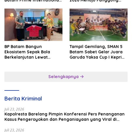
Batam Prime International
2026 Menuju Panggung
Grassroot Football Festival
Internasional
2026
BP Batam Bangun
Tampil Gemilang, SMAN 5
Ekosistem Sepak Bola
Batam Sabet Gelar Juara
Berkelanjutan Lewat
Garuda Yaksa Cup I Kepri
Batam Premier FC
2026
Selengkapnya
Berita Kriminal
Juli 23, 2026
Kapolresta Barelang Pimpin Konferensi Pers Penanganan
Kasus Pengeroyokan dan Penganiayaan yang Viral di
Media Sosial
Juli 23, 2026