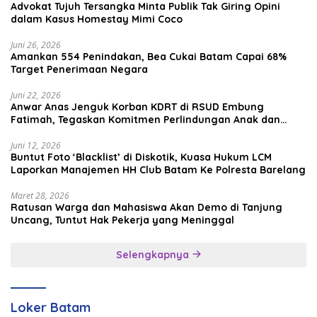
Advokat Tujuh Tersangka Minta Publik Tak Giring Opini
dalam Kasus Homestay Mimi Coco
Juni 26, 2026
Amankan 554 Penindakan, Bea Cukai Batam Capai 68%
Target Penerimaan Negara
Juni 22, 2026
Anwar Anas Jenguk Korban KDRT di RSUD Embung
Fatimah, Tegaskan Komitmen Perlindungan Anak dan
Korban Kekerasan
Juni 12, 2026
Buntut Foto ‘Blacklist’ di Diskotik, Kuasa Hukum LCM
Laporkan Manajemen HH Club Batam Ke Polresta Barelang
Maret 28, 2026
Ratusan Warga dan Mahasiswa Akan Demo di Tanjung
Uncang, Tuntut Hak Pekerja yang Meninggal
Selengkapnya
Loker Batam