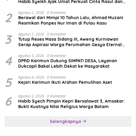
Habib Syeikh Ajak Umat Perkuat Cinta Rasul dan
Persatuan
2
Agustus 2, 2026
0 Komentar
Berawal dari Mimpi 10 Tahun Lalu, Ahmad Muzani
Resmikan Ponpes Nur Iman di Pulau Kasu
3
Agustus 1, 2026
0 Komentar
Tutup Reses Masa Sidang III, Aweng Kurniawan
Serap Aspirasi Warga Perumahan Gesya Eternal
soal USB SD
4
Agustus 3, 2026
0 Komentar
DPRD Karimun Dukung SIMPATI DESA, Layanan
Dukcapil Bakal Lebih Dekat ke Masyarakat
5
Agustus 4, 2026
0 Komentar
Kejari Karimun Ikuti Arahan Pemulihan Aset
6
Agustus 2, 2026
0 Komentar
Habib Syech Pimpin Kepri Bersalawat 3, Amsakar:
Bukti Kuatnya Nilai Religius Warga Batam
Selengkapnya