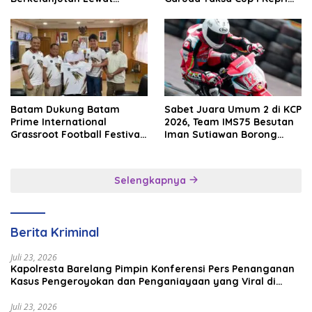
Batam Premier FC
2026
Batam Dukung Batam
Sabet Juara Umum 2 di KCP
Prime International
2026, Team IMS75 Besutan
Grassroot Football Festival
Iman Sutiawan Borong
2026, Perkuat Sport
Podium
Tourism dan Persahabatan
Indonesia–Singapura–
Selengkapnya
Brunei–Malaysia
Berita Kriminal
Juli 23, 2026
Kapolresta Barelang Pimpin Konferensi Pers Penanganan
Kasus Pengeroyokan dan Penganiayaan yang Viral di
Media Sosial
Juli 23, 2026