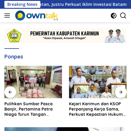
Langsung
an Hambatan, Justru Perkuat Iklim Investasi Batam
Breaking News
Pu
ke
konten
Ponpes
Pulihkan Sumbar Pasca
Kejari Karimun dan KSOP
Banjir, Pertamina Patra
Perpanjang Kerja Sama,
Niaga Turun Tangan
Perkuat Kepastian Hukum
Salurkan Bantuan
di Sektor Maritim
Kemanusiaan