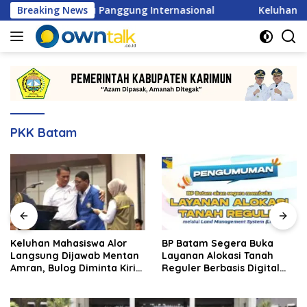
Langsung
26 Menuju Panggung Internasional
Breaking News
Keluhan Mahasiswa 
ke
konten
PKK Batam
Keluhan Mahasiswa Alor
BP Batam Segera Buka
Langsung Dijawab Mentan
Layanan Alokasi Tanah
Amran, Bulog Diminta Kirim
Reguler Berbasis Digital
Beras Hari Itu Juga
Lewat LMS