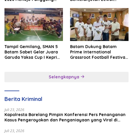
Internasional
Batam Premier FC
Tampil Gemilang, SMAN 5
Batam Dukung Batam
Batam Sabet Gelar Juara
Prime International
Garuda Yaksa Cup I Kepri
Grassroot Football Festival
2026
2026, Perkuat Sport
Tourism dan Persahabatan
Indonesia–Singapura–
Selengkapnya
Brunei–Malaysia
Berita Kriminal
Juli 23, 2026
Kapolresta Barelang Pimpin Konferensi Pers Penanganan
Kasus Pengeroyokan dan Penganiayaan yang Viral di
Media Sosial
Juli 23, 2026