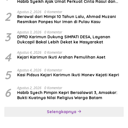
Habib Syeikh Ajak Umat Perkuat Cinta Rasul dan
Persatuan
2
Agustus 2, 2026
0 Komentar
Berawal dari Mimpi 10 Tahun Lalu, Ahmad Muzani
Resmikan Ponpes Nur Iman di Pulau Kasu
3
Agustus 3, 2026
0 Komentar
DPRD Karimun Dukung SIMPATI DESA, Layanan
Dukcapil Bakal Lebih Dekat ke Masyarakat
4
Agustus 4, 2026
0 Komentar
Kejari Karimun Ikuti Arahan Pemulihan Aset
5
Agustus 4, 2026
0 Komentar
Kasi Pidsus Kejari Karimun Ikuti Monev Kejati Kepri
6
Agustus 2, 2026
0 Komentar
Habib Syech Pimpin Kepri Bersalawat 3, Amsakar:
Bukti Kuatnya Nilai Religius Warga Batam
Selengkapnya