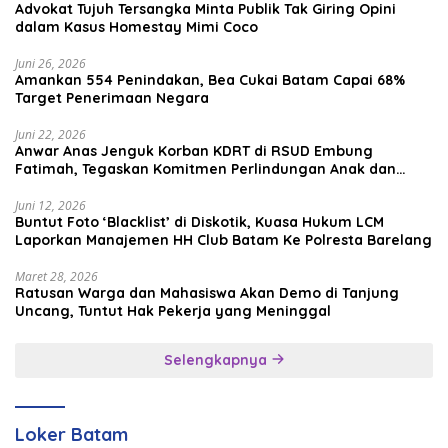
Advokat Tujuh Tersangka Minta Publik Tak Giring Opini
dalam Kasus Homestay Mimi Coco
Juni 26, 2026
Amankan 554 Penindakan, Bea Cukai Batam Capai 68%
Target Penerimaan Negara
Juni 22, 2026
Anwar Anas Jenguk Korban KDRT di RSUD Embung
Fatimah, Tegaskan Komitmen Perlindungan Anak dan
Korban Kekerasan
Juni 12, 2026
Buntut Foto ‘Blacklist’ di Diskotik, Kuasa Hukum LCM
Laporkan Manajemen HH Club Batam Ke Polresta Barelang
Maret 28, 2026
Ratusan Warga dan Mahasiswa Akan Demo di Tanjung
Uncang, Tuntut Hak Pekerja yang Meninggal
Selengkapnya
Loker Batam