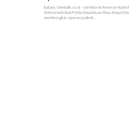
Batam, Owntalk.co.id – Direktorat Reserse Nark
(Ditresnarkoba) Polda Kepulauan Riau (Kepri) be
membongkar operasi pabrik…