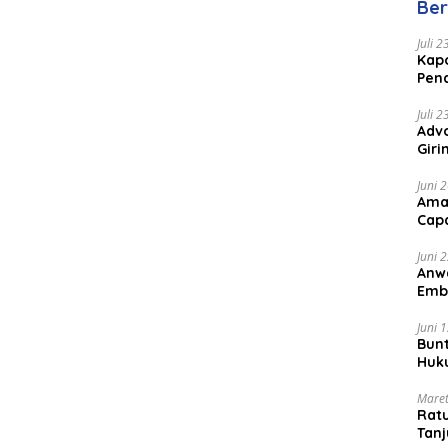
Ber
Juli 
Kapo
Pen
Peng
Juli 
Advo
Gir
Coc
Juni 
Ama
Cap
Juni 
Anw
Emb
Per
Juni 
Bunt
Huk
Bat
Maret
Rat
Tanj