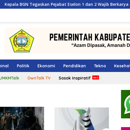
skan Pejabat Eselon 1 dan 2 Wajib Berkarya di Daerah, Bukan 
inal
Politik
Ekonomi
Pendidikan
Tekno
Keseha
UMKMTalk
OwnTalk TV
Sosok Inspiratif