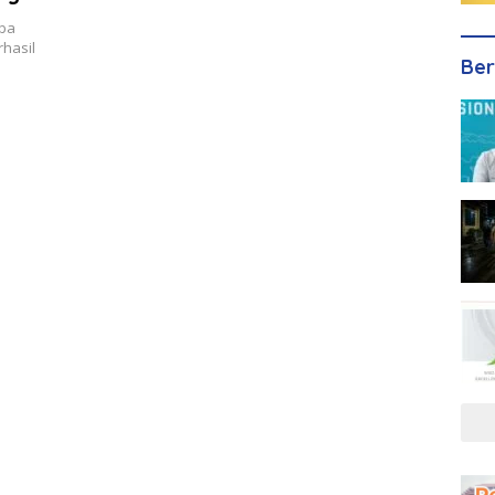
oba
rhasil
Ber