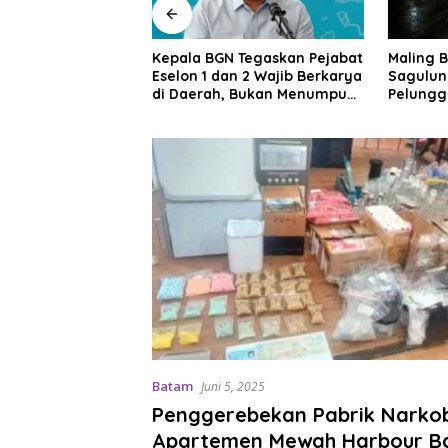
 Tegaskan Pejabat
Maling Berkeliaran di
RSBP Ba
n 2 Wajib Berkarya
Sagulung, Warga Sungai
Diamond
 Bukan Menumpuk
Pelunggut Resah hingga
Layanan
Rela Begadang
Internas
Batam
Juni 5, 2025
Penggerebekan Pabrik Narkob
Apartemen Mewah Harbour B