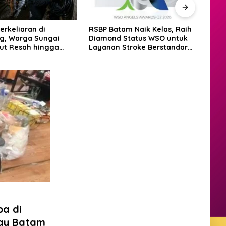
tam Naik Kelas, Raih
BP Batam Siapkan Bibit
Hadir
 Status WSO untuk
Pesepak Bola Muda Lewat
Dere
 Stroke Berstandar
Batam Prime International
PKP 
ional
Grassroot Football Festival
2026
a di
ay Batam