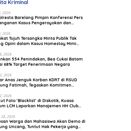
ita Kriminal
23, 2026
lresta Barelang Pimpin Konferensi Pers
anganan Kasus Pengeroyokan dan
aniayaan yang Viral di Media Sosial
23, 2026
kat Tujuh Tersangka Minta Publik Tak
ing Opini dalam Kasus Homestay Mimi
o
26, 2026
nkan 554 Penindakan, Bea Cukai Batam
ai 68% Target Penerimaan Negara
22, 2026
ar Anas Jenguk Korban KDRT di RSUD
ung Fatimah, Tegaskan Komitmen
lindungan Anak dan Korban Kekerasan
12, 2026
ut Foto ‘Blacklist’ di Diskotik, Kuasa
um LCM Laporkan Manajemen HH Club
am Ke Polresta Barelang
 28, 2026
usan Warga dan Mahasiswa Akan Demo di
ung Uncang, Tuntut Hak Pekerja yang