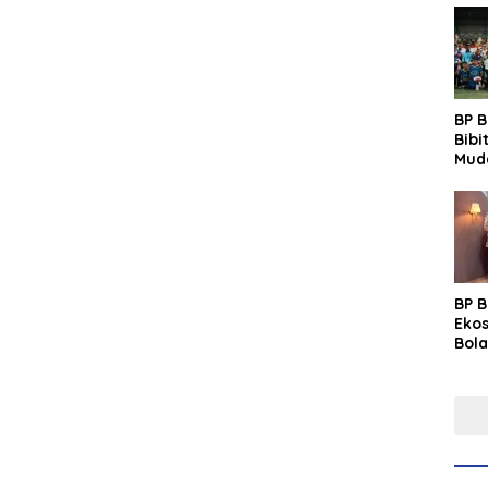
BP 
Bibi
Mud
Prim
Gras
Fest
BP 
Eko
Bola
Lew
Pre