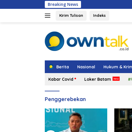
Langsung
Breaking News
Kepala BGN Tega
ke
konten
Kirim Tulisan
Indeks
tutup
Berita
Nasional
Hukum & Krim
Kabar Covid
Loker Batam
#
Penggerebekan