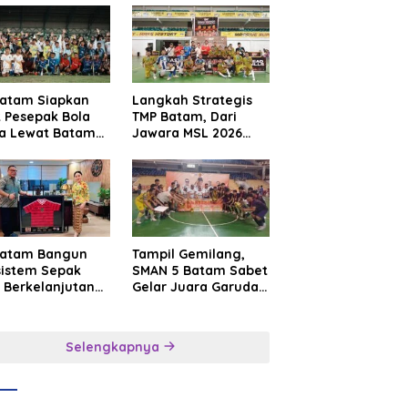
Batam Siapkan
Langkah Strategis
t Pesepak Bola
TMP Batam, Dari
a Lewat Batam
Jawara MSL 2026
e International
Menuju Panggung
sroot Football
Internasional
ival 2026
Batam Bangun
Tampil Gemilang,
sistem Sepak
SMAN 5 Batam Sabet
 Berkelanjutan
Gelar Juara Garuda
at Batam
Yaksa Cup I Kepri
mier FC
2026
Selengkapnya