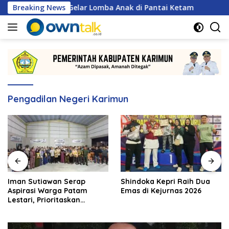
Langsung
S Karimun Gelar Lomba Anak di Pantai Ketam
Breaking News
Iman Sut
ke
konten
Pengadilan Negeri Karimun
Iman Sutiawan Serap
Shindoka Kepri Raih Dua
Aspirasi Warga Patam
Emas di Kejurnas 2026
Lestari, Prioritaskan
Pembangunan Rumah
Ibadah