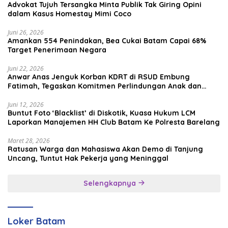
Advokat Tujuh Tersangka Minta Publik Tak Giring Opini
dalam Kasus Homestay Mimi Coco
Juni 26, 2026
Amankan 554 Penindakan, Bea Cukai Batam Capai 68%
Target Penerimaan Negara
Juni 22, 2026
Anwar Anas Jenguk Korban KDRT di RSUD Embung
Fatimah, Tegaskan Komitmen Perlindungan Anak dan
Korban Kekerasan
Juni 12, 2026
Buntut Foto ‘Blacklist’ di Diskotik, Kuasa Hukum LCM
Laporkan Manajemen HH Club Batam Ke Polresta Barelang
Maret 28, 2026
Ratusan Warga dan Mahasiswa Akan Demo di Tanjung
Uncang, Tuntut Hak Pekerja yang Meninggal
Selengkapnya
Loker Batam