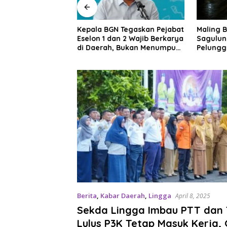
pri Raih Dua
Kepala BGN Tegaskan Pejabat
Maling B
urnas 2026
Eselon 1 dan 2 Wajib Berkarya
Sagulun
di Daerah, Bukan Menumpuk
Pelungg
di Jakarta
Rela Be
Berita
,
Kabar Daerah
,
Lingga
April 8, 2025
Sekda Lingga Imbau PTT dan
Lulus P3K Tetap Masuk Kerja, 