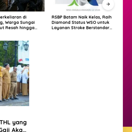
erkeliaran di
RSBP Batam Naik Kelas, Raih
BP B
g, Warga Sungai
Diamond Status WSO untuk
Pese
ut Resah hingga
Layanan Stroke Berstandar
Bata
gadang
Internasional
Grass
2026
 THL yang
Gaji Akan