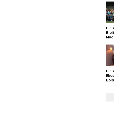
BP 
Bibi
Mud
Prim
Gras
Fest
BP 
Eko
Bola
Lew
Pre