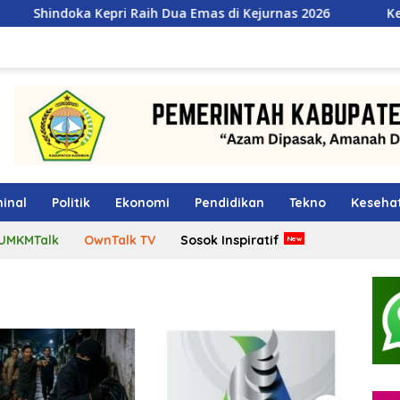
ri Raih Dua Emas di Kejurnas 2026
Kepala BGN Tegaskan
inal
Politik
Ekonomi
Pendidikan
Tekno
Keseha
UMKMTalk
OwnTalk TV
Sosok Inspiratif