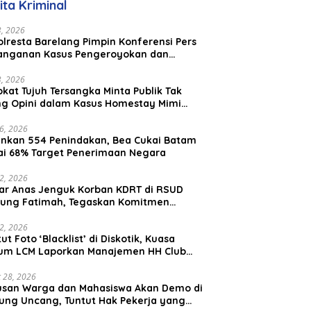
ita Kriminal
23, 2026
lresta Barelang Pimpin Konferensi Pers
anganan Kasus Pengeroyokan dan
aniayaan yang Viral di Media Sosial
23, 2026
kat Tujuh Tersangka Minta Publik Tak
ing Opini dalam Kasus Homestay Mimi
o
26, 2026
nkan 554 Penindakan, Bea Cukai Batam
ai 68% Target Penerimaan Negara
22, 2026
ar Anas Jenguk Korban KDRT di RSUD
ung Fatimah, Tegaskan Komitmen
lindungan Anak dan Korban Kekerasan
12, 2026
ut Foto ‘Blacklist’ di Diskotik, Kuasa
um LCM Laporkan Manajemen HH Club
am Ke Polresta Barelang
 28, 2026
usan Warga dan Mahasiswa Akan Demo di
ung Uncang, Tuntut Hak Pekerja yang