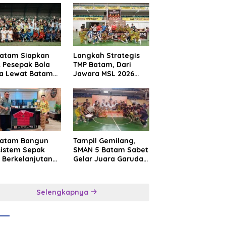
Batam Siapkan
Langkah Strategis
t Pesepak Bola
TMP Batam, Dari
a Lewat Batam
Jawara MSL 2026
e International
Menuju Panggung
sroot Football
Internasional
ival 2026
Batam Bangun
Tampil Gemilang,
sistem Sepak
SMAN 5 Batam Sabet
 Berkelanjutan
Gelar Juara Garuda
at Batam
Yaksa Cup I Kepri
mier FC
2026
Selengkapnya