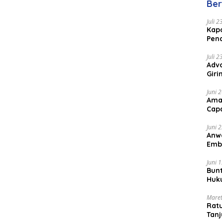
Ber
Juli 
Kapo
Pen
Peng
Juli 
Advo
Gir
Coc
Juni 
Ama
Cap
Juni 
Anw
Emb
Per
Juni 
Bunt
Huk
Bat
Maret
Rat
Tanj