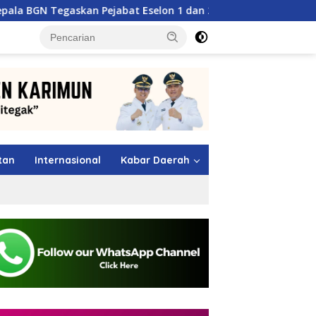
 Pejabat Eselon 1 dan 2 Wajib Berkarya di Daerah, Bukan Men
tutup
tan
Internasional
Kabar Daerah