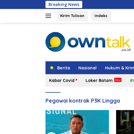
Langsung
Breaking News
Shindoka Kep
ke
konten
Kirim Tulisan
Indeks
tutup
Berita
Nasional
Hukum & Krim
Kabar Covid
Loker Batam
#
Pegawai kontrak P3K Lingga