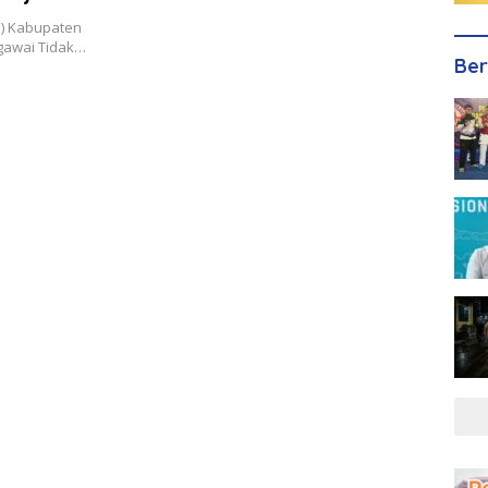
a) Kabupaten
egawai Tidak…
Ber