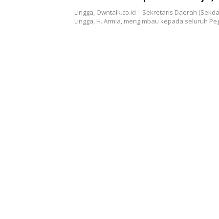
Dirapel
Lingga, Owntalk.co.id – Sekretaris Daerah (Sekd
Lingga, H. Armia, mengimbau kepada seluruh P