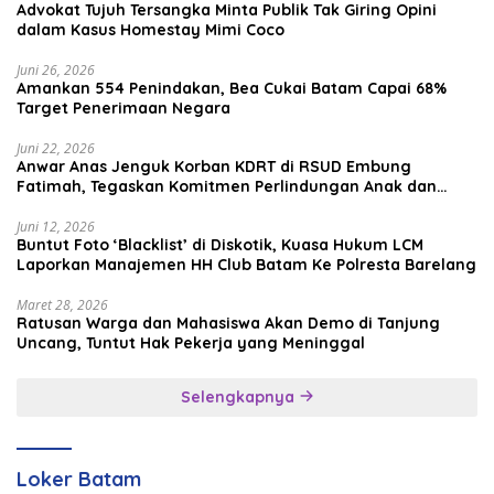
Advokat Tujuh Tersangka Minta Publik Tak Giring Opini
dalam Kasus Homestay Mimi Coco
Juni 26, 2026
Amankan 554 Penindakan, Bea Cukai Batam Capai 68%
Target Penerimaan Negara
Juni 22, 2026
Anwar Anas Jenguk Korban KDRT di RSUD Embung
Fatimah, Tegaskan Komitmen Perlindungan Anak dan
Korban Kekerasan
Juni 12, 2026
Buntut Foto ‘Blacklist’ di Diskotik, Kuasa Hukum LCM
Laporkan Manajemen HH Club Batam Ke Polresta Barelang
Maret 28, 2026
Ratusan Warga dan Mahasiswa Akan Demo di Tanjung
Uncang, Tuntut Hak Pekerja yang Meninggal
Selengkapnya
Loker Batam