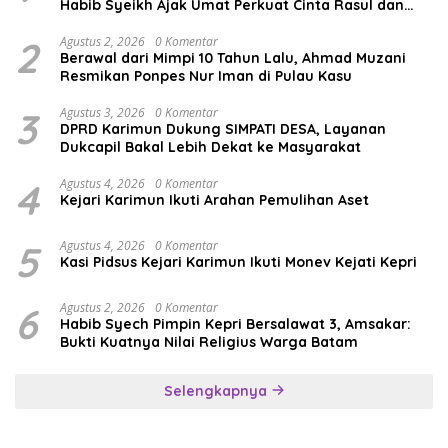
Habib Syeikh Ajak Umat Perkuat Cinta Rasul dan
Persatuan
2
Agustus 2, 2026
0 Komentar
Berawal dari Mimpi 10 Tahun Lalu, Ahmad Muzani
Resmikan Ponpes Nur Iman di Pulau Kasu
3
Agustus 3, 2026
0 Komentar
DPRD Karimun Dukung SIMPATI DESA, Layanan
Dukcapil Bakal Lebih Dekat ke Masyarakat
4
Agustus 4, 2026
0 Komentar
Kejari Karimun Ikuti Arahan Pemulihan Aset
5
Agustus 4, 2026
0 Komentar
Kasi Pidsus Kejari Karimun Ikuti Monev Kejati Kepri
6
Agustus 2, 2026
0 Komentar
Habib Syech Pimpin Kepri Bersalawat 3, Amsakar:
Bukti Kuatnya Nilai Religius Warga Batam
Selengkapnya