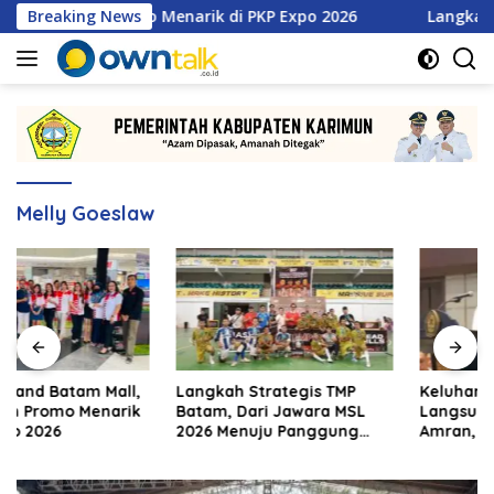
Langsung
tan Promo Menarik di PKP Expo 2026
Breaking News
Langkah Strategis
ke
konten
Melly Goeslaw
Langkah Strategis TMP
Keluhan Mahasiswa Alor
Batam, Dari Jawara MSL
Langsung Dijawab Mentan
2026 Menuju Panggung
Amran, Bulog Diminta Kirim
Internasional
Beras Hari Itu Juga