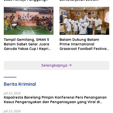
Internasional
Batam Premier FC
Tampil Gemilang, SMAN 5
Batam Dukung Batam
Batam Sabet Gelar Juara
Prime International
Garuda Yaksa Cup I Kepri
Grassroot Football Festival
2026
2026, Perkuat Sport
Tourism dan Persahabatan
Indonesia–Singapura–
Selengkapnya
Brunei–Malaysia
Berita Kriminal
Juli 23, 2026
Kapolresta Barelang Pimpin Konferensi Pers Penanganan
Kasus Pengeroyokan dan Penganiayaan yang Viral di
Media Sosial
Juli 23, 2026