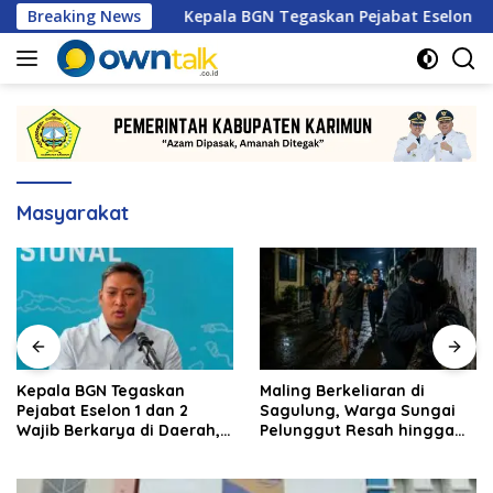
Langsung
 2026
Breaking News
Kepala BGN Tegaskan Pejabat Eselon 1 dan 2 Waj
ke
konten
Masyarakat
Kepala BGN Tegaskan
Maling Berkeliaran di
Pejabat Eselon 1 dan 2
Sagulung, Warga Sungai
Wajib Berkarya di Daerah,
Pelunggut Resah hingga
Bukan Menumpuk di
Rela Begadang
Jakarta