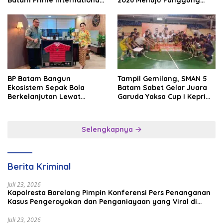
Batam Prime International
2026 Menuju Panggung
Grassroot Football Festival
Internasional
2026
BP Batam Bangun
Tampil Gemilang, SMAN 5
Ekosistem Sepak Bola
Batam Sabet Gelar Juara
Berkelanjutan Lewat
Garuda Yaksa Cup I Kepri
Batam Premier FC
2026
Selengkapnya
Berita Kriminal
Juli 23, 2026
Kapolresta Barelang Pimpin Konferensi Pers Penanganan
Kasus Pengeroyokan dan Penganiayaan yang Viral di
Media Sosial
Juli 23, 2026