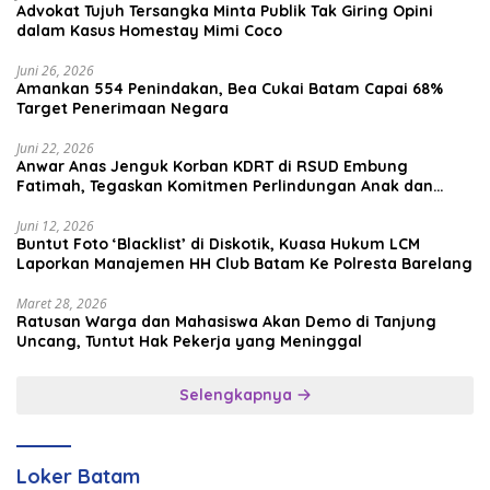
Advokat Tujuh Tersangka Minta Publik Tak Giring Opini
dalam Kasus Homestay Mimi Coco
Juni 26, 2026
Amankan 554 Penindakan, Bea Cukai Batam Capai 68%
Target Penerimaan Negara
Juni 22, 2026
Anwar Anas Jenguk Korban KDRT di RSUD Embung
Fatimah, Tegaskan Komitmen Perlindungan Anak dan
Korban Kekerasan
Juni 12, 2026
Buntut Foto ‘Blacklist’ di Diskotik, Kuasa Hukum LCM
Laporkan Manajemen HH Club Batam Ke Polresta Barelang
Maret 28, 2026
Ratusan Warga dan Mahasiswa Akan Demo di Tanjung
Uncang, Tuntut Hak Pekerja yang Meninggal
Selengkapnya
Loker Batam