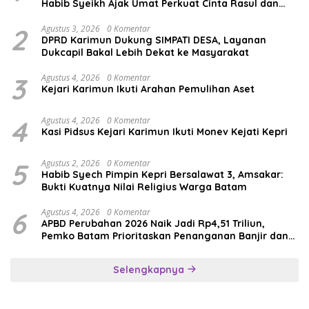
Habib Syeikh Ajak Umat Perkuat Cinta Rasul dan
Persatuan
2
Agustus 3, 2026
0 Komentar
DPRD Karimun Dukung SIMPATI DESA, Layanan
Dukcapil Bakal Lebih Dekat ke Masyarakat
3
Agustus 4, 2026
0 Komentar
Kejari Karimun Ikuti Arahan Pemulihan Aset
4
Agustus 4, 2026
0 Komentar
Kasi Pidsus Kejari Karimun Ikuti Monev Kejati Kepri
5
Agustus 2, 2026
0 Komentar
Habib Syech Pimpin Kepri Bersalawat 3, Amsakar:
Bukti Kuatnya Nilai Religius Warga Batam
6
Agustus 4, 2026
0 Komentar
APBD Perubahan 2026 Naik Jadi Rp4,51 Triliun,
Pemko Batam Prioritaskan Penanganan Banjir dan
Pendidikan
Selengkapnya