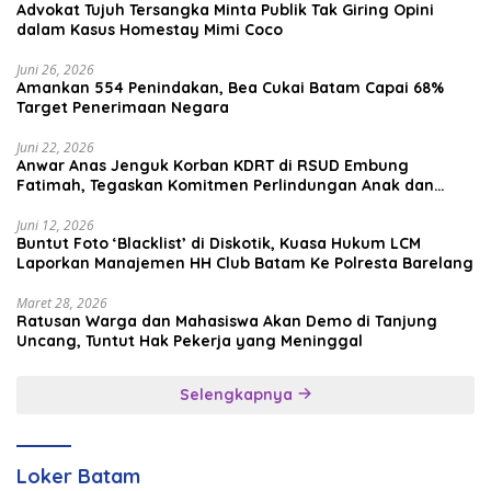
Advokat Tujuh Tersangka Minta Publik Tak Giring Opini
dalam Kasus Homestay Mimi Coco
Juni 26, 2026
Amankan 554 Penindakan, Bea Cukai Batam Capai 68%
Target Penerimaan Negara
Juni 22, 2026
Anwar Anas Jenguk Korban KDRT di RSUD Embung
Fatimah, Tegaskan Komitmen Perlindungan Anak dan
Korban Kekerasan
Juni 12, 2026
Buntut Foto ‘Blacklist’ di Diskotik, Kuasa Hukum LCM
Laporkan Manajemen HH Club Batam Ke Polresta Barelang
Maret 28, 2026
Ratusan Warga dan Mahasiswa Akan Demo di Tanjung
Uncang, Tuntut Hak Pekerja yang Meninggal
Selengkapnya
Loker Batam