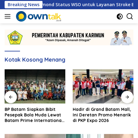
Langsung
, Raih Diamond Status WSO untuk Layanan Stroke Berstandar I
Breaking News
ke
konten
Kotak Kosong Menang
BP Batam Siapkan Bibit
Hadir di Grand Batam Mall,
Pesepak Bola Muda Lewat
Ini Deretan Promo Menarik
Batam Prime International
di PKP Expo 2026
Grassroot Football Festival
2026