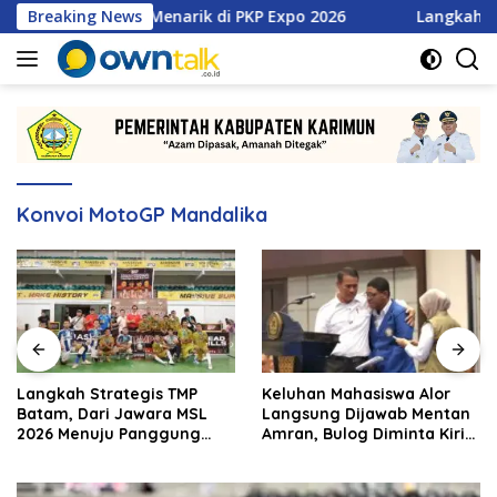
Langsung
tan Promo Menarik di PKP Expo 2026
Breaking News
Langkah Strategis
ke
konten
Konvoi MotoGP Mandalika
Langkah Strategis TMP
Keluhan Mahasiswa Alor
Batam, Dari Jawara MSL
Langsung Dijawab Mentan
2026 Menuju Panggung
Amran, Bulog Diminta Kirim
Internasional
Beras Hari Itu Juga