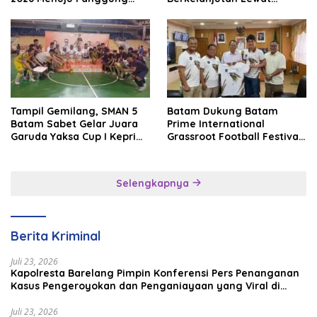
Internasional
Batam Premier FC
Tampil Gemilang, SMAN 5
Batam Dukung Batam
Batam Sabet Gelar Juara
Prime International
Garuda Yaksa Cup I Kepri
Grassroot Football Festival
2026
2026, Perkuat Sport
Tourism dan Persahabatan
Indonesia–Singapura–
Selengkapnya
Brunei–Malaysia
Berita Kriminal
Juli 23, 2026
Kapolresta Barelang Pimpin Konferensi Pers Penanganan
Kasus Pengeroyokan dan Penganiayaan yang Viral di
Media Sosial
Juli 23, 2026