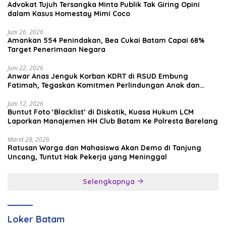
Advokat Tujuh Tersangka Minta Publik Tak Giring Opini
dalam Kasus Homestay Mimi Coco
Juni 26, 2026
Amankan 554 Penindakan, Bea Cukai Batam Capai 68%
Target Penerimaan Negara
Juni 22, 2026
Anwar Anas Jenguk Korban KDRT di RSUD Embung
Fatimah, Tegaskan Komitmen Perlindungan Anak dan
Korban Kekerasan
Juni 12, 2026
Buntut Foto ‘Blacklist’ di Diskotik, Kuasa Hukum LCM
Laporkan Manajemen HH Club Batam Ke Polresta Barelang
Maret 28, 2026
Ratusan Warga dan Mahasiswa Akan Demo di Tanjung
Uncang, Tuntut Hak Pekerja yang Meninggal
Selengkapnya
Loker Batam