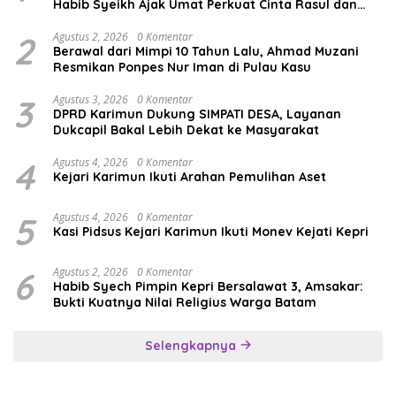
Habib Syeikh Ajak Umat Perkuat Cinta Rasul dan
Persatuan
2
Agustus 2, 2026
0 Komentar
Berawal dari Mimpi 10 Tahun Lalu, Ahmad Muzani
Resmikan Ponpes Nur Iman di Pulau Kasu
3
Agustus 3, 2026
0 Komentar
DPRD Karimun Dukung SIMPATI DESA, Layanan
Dukcapil Bakal Lebih Dekat ke Masyarakat
4
Agustus 4, 2026
0 Komentar
Kejari Karimun Ikuti Arahan Pemulihan Aset
5
Agustus 4, 2026
0 Komentar
Kasi Pidsus Kejari Karimun Ikuti Monev Kejati Kepri
6
Agustus 2, 2026
0 Komentar
Habib Syech Pimpin Kepri Bersalawat 3, Amsakar:
Bukti Kuatnya Nilai Religius Warga Batam
Selengkapnya