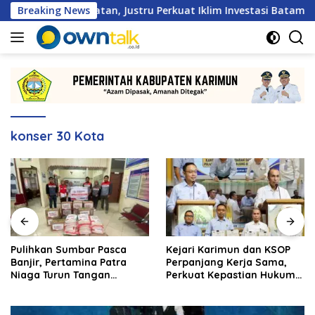
Langsung
an Hambatan, Justru Perkuat Iklim Investasi Batam
Breaking News
Pu
ke
konten
konser 30 Kota
Pulihkan Sumbar Pasca
Kejari Karimun dan KSOP
Banjir, Pertamina Patra
Perpanjang Kerja Sama,
Niaga Turun Tangan
Perkuat Kepastian Hukum
Salurkan Bantuan
di Sektor Maritim
Kemanusiaan