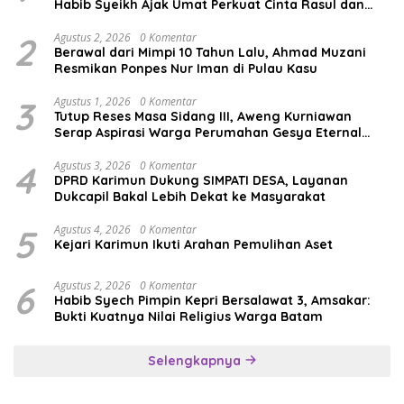
Habib Syeikh Ajak Umat Perkuat Cinta Rasul dan
Persatuan
2
Agustus 2, 2026
0 Komentar
Berawal dari Mimpi 10 Tahun Lalu, Ahmad Muzani
Resmikan Ponpes Nur Iman di Pulau Kasu
3
Agustus 1, 2026
0 Komentar
Tutup Reses Masa Sidang III, Aweng Kurniawan
Serap Aspirasi Warga Perumahan Gesya Eternal
soal USB SD
4
Agustus 3, 2026
0 Komentar
DPRD Karimun Dukung SIMPATI DESA, Layanan
Dukcapil Bakal Lebih Dekat ke Masyarakat
5
Agustus 4, 2026
0 Komentar
Kejari Karimun Ikuti Arahan Pemulihan Aset
6
Agustus 2, 2026
0 Komentar
Habib Syech Pimpin Kepri Bersalawat 3, Amsakar:
Bukti Kuatnya Nilai Religius Warga Batam
Selengkapnya