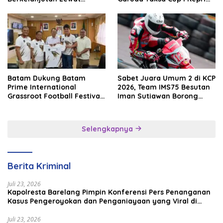
Batam Premier FC
2026
Batam Dukung Batam
Sabet Juara Umum 2 di KCP
Prime International
2026, Team IMS75 Besutan
Grassroot Football Festival
Iman Sutiawan Borong
2026, Perkuat Sport
Podium
Tourism dan Persahabatan
Indonesia–Singapura–
Selengkapnya
Brunei–Malaysia
Berita Kriminal
Juli 23, 2026
Kapolresta Barelang Pimpin Konferensi Pers Penanganan
Kasus Pengeroyokan dan Penganiayaan yang Viral di
Media Sosial
Juli 23, 2026