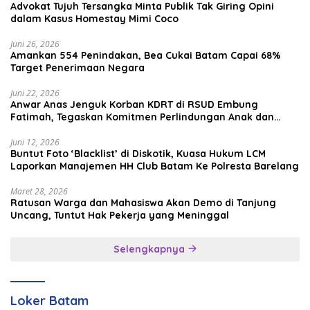
Advokat Tujuh Tersangka Minta Publik Tak Giring Opini
dalam Kasus Homestay Mimi Coco
Juni 26, 2026
Amankan 554 Penindakan, Bea Cukai Batam Capai 68%
Target Penerimaan Negara
Juni 22, 2026
Anwar Anas Jenguk Korban KDRT di RSUD Embung
Fatimah, Tegaskan Komitmen Perlindungan Anak dan
Korban Kekerasan
Juni 12, 2026
Buntut Foto ‘Blacklist’ di Diskotik, Kuasa Hukum LCM
Laporkan Manajemen HH Club Batam Ke Polresta Barelang
Maret 28, 2026
Ratusan Warga dan Mahasiswa Akan Demo di Tanjung
Uncang, Tuntut Hak Pekerja yang Meninggal
Selengkapnya
Loker Batam